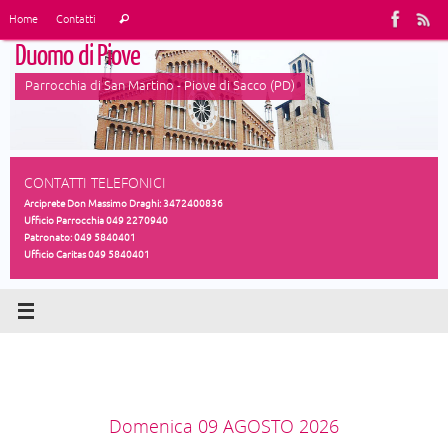
Vai
Cerca:
Home
Contatti
Cerca
al
Duomo di Piove
contenuto
Parrocchia di San Martino - Piove di Sacco (PD)
CONTATTI TELEFONICI
Arciprete Don Massimo Draghi: 3472400836
Ufficio Parrocchia 049 2270940
Patronato: 049 5840401
Ufficio Caritas 049 5840401
Domenica 09 AGOSTO 2026