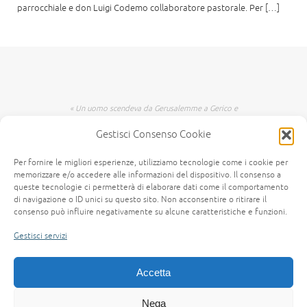
parrocchiale e don Luigi Codemo collaboratore pastorale. Per […]
« Un uomo scendeva da Gerusalemme a Gerico e
incappò nei briganti che lo spogliarono, lo
Gestisci Consenso Cookie
percossero e poi se ne andarono, lasciandolo
mezzo morto. Per caso, un sacerdote scendeva
per quella medesima strada e quando lo vide
Per fornire le migliori esperienze, utilizziamo tecnologie come i cookie per
passò oltre dall'altra parte. Anche un levita,
memorizzare e/o accedere alle informazioni del dispositivo. Il consenso a
giunto in quel luogo, lo vide e passò oltre. Invece
queste tecnologie ci permetterà di elaborare dati come il comportamento
un Samaritano, che era in viaggio, passandogli
di navigazione o ID unici su questo sito. Non acconsentire o ritirare il
consenso può influire negativamente su alcune caratteristiche e funzioni.
accanto lo vide e n'ebbe compassione. Gli si fece
vicino, gli fasciò le ferite, versandovi olio e vino;
Gestisci servizi
poi, caricatolo sopra il suo giumento, lo portò a
una locanda e si prese cura di lui. Il giorno
seguente, estrasse due denari e li diede
Accetta
all'albergatore, dicendo: Abbi cura di lui e ciò
che spenderai in più, te lo rifonderò al mio
Nega
ritorno. » (Vangelo secondo Luca, 10,25-37 (CEI))