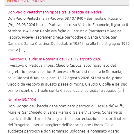
Diocesi di Padova
Don Paolo Pietschmann riposa tra le braccia del Padre
Don Paolo Pietschmann Padova, 08.10.1940 – Sarmeola di Rubano
(Pd), 08.08.2026 Nato a Padova, in corso Vittorio Emanuele, il giorno 8
ottobre 1940, don Paolo era figlio di Ferruccio (barbiere) e Regina
Fabbro. Riceve i sacramenti nelle parrocchie di Santa Croce, San
Daniele e Santa Giustina. Dall’ottobre 1954 fino alla fine di giugno 1959
lavora […]
Il vescovo Claudio in Romania dal 12 al 17 agosto 2026
Il vescovo di Padova, mons. Claudio Cipolla, accompagnato dal
segretario personale, don Francesco Buson, si recherà in Romania,
nella Diocesi di Iași nei giorni 12-17 agosto 2026. Si tratta del primo
viaggio da vescovo in questo paese di mons. Claudio Cipolla e del suo
primo incontro ufficiale con la Chiesa locale. La visita fa seguito […]
Nomine 05/2026
Don Giorgio de Checchi viene nominato parroco di Caselle de’ Ruffi,
Murelle, Sant’Angelo di Santa Maria di Sala e Villanova. Conserva gli
incarichi di direttore di Area giustizia e partecipazione e coordinatore
del Progetto Liberi di scegliere dell’associazione Libera. Delle
suddette parrocchie don Tommaso Bolognesi è nominato vicario