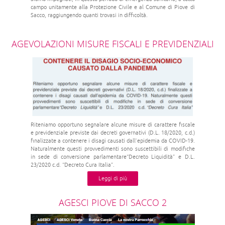
campo unitamente alla Protezione Civile e al Comune di Piove di
Sacco, raggiungendo quanti trovasi in difficoltà.
AGEVOLAZIONI MISURE FISCALI E PREVIDENZIALI
Riteniamo opportuno segnalare alcune misure di carattere fiscale
e previdenziale previste dai decreti governativi (D.L. 18/2020, c.d.)
finalizzate a contenere i disagi causati dall’epidemia da COVID-19.
Naturalmente questi provvedimenti sono suscettibili di modifiche
in sede di conversione parlamentare“Decreto Liquidità” e D.L.
23/2020 c.d. “Decreto Cura Italia”.
Leggi di più
AGESCI PIOVE DI SACCO 2