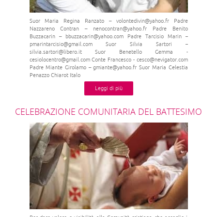
Suor Maria Regina Ranzato – volontedivin@yahoo.fr Padre
Nazzareno Contran – nenocontran@yahoo.fr Padre Benito
Buzzacarin – bbuzzacarin@yahoo.com Padre Tarcisio Marin –
pmarintarcisio@gmail.com Suor Silvia Sartori –
silvia.sartori@libero.it Suor Benetello Gemma -
cesiolocentro@gmail.com Conte Francesco - cesco@nevigator.com
Padre Miante Girolamo – gmiante@yahoo.fr Suor Maria Celestia
Penazzo Chiarot Italo
Leggi di più
CELEBRAZIONE COMUNITARIA DEL BATTESIMO