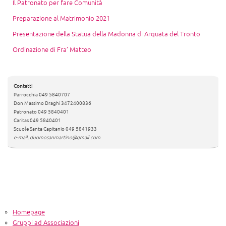
Il Patronato per fare Comunità
Preparazione al Matrimonio 2021
Presentazione della Statua della Madonna di Arquata del Tronto
Ordinazione di Fra’ Matteo
Contatti
Parrocchia 049 5840707
Don Massimo Draghi 3472400836
Patronato 049 5840401
Caritas 049 5840401
Scuole Santa Capitanio 049 5841933
e-mail: duomosanmartino@gmail.com
Homepage
Gruppi ad Associazioni