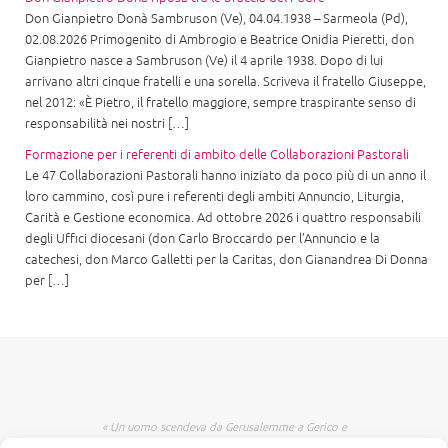
Don Gianpietro Donà Sambruson (Ve), 04.04.1938 – Sarmeola (Pd),
02.08.2026 Primogenito di Ambrogio e Beatrice Onidia Pieretti, don
Gianpietro nasce a Sambruson (Ve) il 4 aprile 1938. Dopo di lui
arrivano altri cinque fratelli e una sorella. Scriveva il fratello Giuseppe,
nel 2012: «È Pietro, il fratello maggiore, sempre traspirante senso di
responsabilità nei nostri […]
Formazione per i referenti di ambito delle Collaborazioni Pastorali
Le 47 Collaborazioni Pastorali hanno iniziato da poco più di un anno il
loro cammino, così pure i referenti degli ambiti Annuncio, Liturgia,
Carità e Gestione economica. Ad ottobre 2026 i quattro responsabili
degli Uffici diocesani (don Carlo Broccardo per l’Annuncio e la
catechesi, don Marco Galletti per la Caritas, don Gianandrea Di Donna
per […]
« Un uomo scendeva da Gerusalemme a Gerico e
incappò nei briganti che lo spogliarono, lo