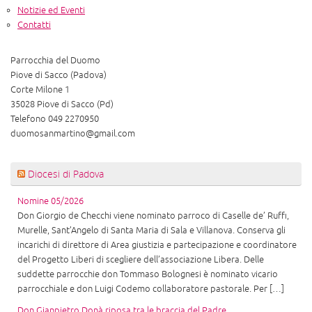
Notizie ed Eventi
Contatti
Parrocchia del Duomo
Piove di Sacco (Padova)
Corte Milone 1
35028 Piove di Sacco (Pd)
Telefono 049 2270950
duomosanmartino@gmail.com
Diocesi di Padova
Nomine 05/2026
Don Giorgio de Checchi viene nominato parroco di Caselle de’ Ruffi,
Murelle, Sant’Angelo di Santa Maria di Sala e Villanova. Conserva gli
incarichi di direttore di Area giustizia e partecipazione e coordinatore
del Progetto Liberi di scegliere dell’associazione Libera. Delle
suddette parrocchie don Tommaso Bolognesi è nominato vicario
parrocchiale e don Luigi Codemo collaboratore pastorale. Per […]
Don Gianpietro Donà riposa tra le braccia del Padre