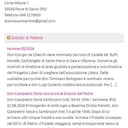
Corte Milone 1
35028 Piove di Sacco (Pd)
Telefono 049 2270950
duomosanmartino@gmail.com
Diocesi di Padova
Nomine 05/2026
Don Giorgio de Checchi viene nominato parroco di Caselle de’ Ruffi,
Murelle, Sant’Angelo di Santa Maria di Sala e Villanova. Conserva gli
incarichi di direttore di Area giustizia e partecipazione e coordinatore
del Progetto Liberi di scegliere dell’associazione Libera. Delle
suddette parrocchie don Tommaso Bolognesi è nominato vicario
parrocchiale e don Luigi Codemo collaboratore pastorale. Per […]
Don Gianpietro Donà riposa tra le braccia del Padre
Don Gianpietro Donà Sambruson (Ve), 04.04.1938 – Sarmeola (Pd),
02.08.2026 Primogenito di Ambrogio e Beatrice Onidia Pieretti, don
Gianpietro nasce a Sambruson (Ve) il 4 aprile 1938. Dopo di lui
arrivano altri cinque fratelli e una sorella. Scriveva il fratello Giuseppe,
nel 2012: «È Pietro, il fratello maggiore, sempre traspirante senso di