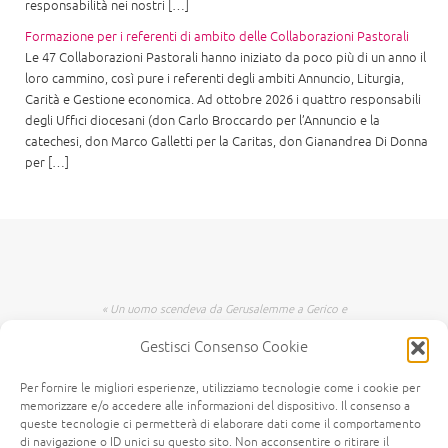
responsabilità nei nostri […]
Formazione per i referenti di ambito delle Collaborazioni Pastorali
Le 47 Collaborazioni Pastorali hanno iniziato da poco più di un anno il
loro cammino, così pure i referenti degli ambiti Annuncio, Liturgia,
Carità e Gestione economica. Ad ottobre 2026 i quattro responsabili
degli Uffici diocesani (don Carlo Broccardo per l’Annuncio e la
catechesi, don Marco Galletti per la Caritas, don Gianandrea Di Donna
per […]
« Un uomo scendeva da Gerusalemme a Gerico e
incappò nei briganti che lo spogliarono, lo
Gestisci Consenso Cookie
percossero e poi se ne andarono, lasciandolo
mezzo morto. Per caso, un sacerdote scendeva
per quella medesima strada e quando lo vide
Per fornire le migliori esperienze, utilizziamo tecnologie come i cookie per
passò oltre dall'altra parte. Anche un levita,
memorizzare e/o accedere alle informazioni del dispositivo. Il consenso a
giunto in quel luogo, lo vide e passò oltre. Invece
queste tecnologie ci permetterà di elaborare dati come il comportamento
di navigazione o ID unici su questo sito. Non acconsentire o ritirare il
un Samaritano, che era in viaggio, passandogli