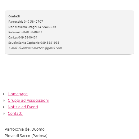
Contatti
Parrocchia 049 5840707
Don Massimo Draghi 3472400836
Patronato 049 5840401
Caritas 049 5840401
Scuole Santa Capitanio 049 5841933
e-mail: duomosanmartino@gmail.com
Homepage
Gruppi ad Associazioni
Notizie ed Eventi
Contatti
Parrocchia del Duomo
Piove di Sacco (Padova)