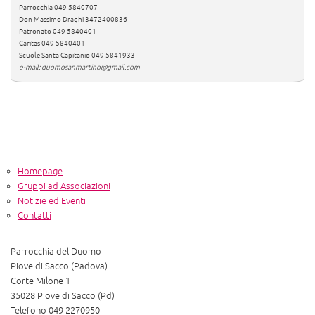
Parrocchia 049 5840707
Don Massimo Draghi 3472400836
Patronato 049 5840401
Caritas 049 5840401
Scuole Santa Capitanio 049 5841933
e-mail: duomosanmartino@gmail.com
Homepage
Gruppi ad Associazioni
Notizie ed Eventi
Contatti
Parrocchia del Duomo
Piove di Sacco (Padova)
Corte Milone 1
35028 Piove di Sacco (Pd)
Telefono 049 2270950