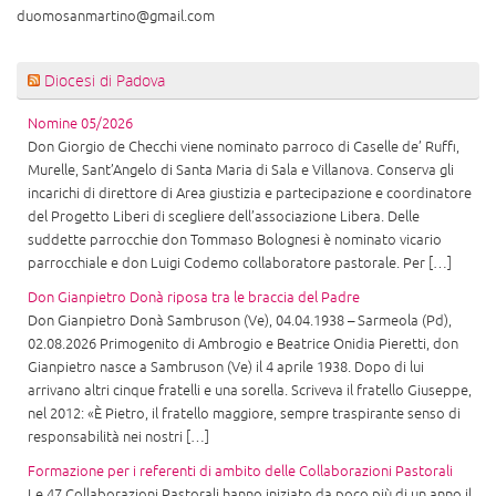
duomosanmartino@gmail.com
Diocesi di Padova
Nomine 05/2026
Don Giorgio de Checchi viene nominato parroco di Caselle de’ Ruffi,
Murelle, Sant’Angelo di Santa Maria di Sala e Villanova. Conserva gli
incarichi di direttore di Area giustizia e partecipazione e coordinatore
del Progetto Liberi di scegliere dell’associazione Libera. Delle
suddette parrocchie don Tommaso Bolognesi è nominato vicario
parrocchiale e don Luigi Codemo collaboratore pastorale. Per […]
Don Gianpietro Donà riposa tra le braccia del Padre
Don Gianpietro Donà Sambruson (Ve), 04.04.1938 – Sarmeola (Pd),
02.08.2026 Primogenito di Ambrogio e Beatrice Onidia Pieretti, don
Gianpietro nasce a Sambruson (Ve) il 4 aprile 1938. Dopo di lui
arrivano altri cinque fratelli e una sorella. Scriveva il fratello Giuseppe,
nel 2012: «È Pietro, il fratello maggiore, sempre traspirante senso di
responsabilità nei nostri […]
Formazione per i referenti di ambito delle Collaborazioni Pastorali
Le 47 Collaborazioni Pastorali hanno iniziato da poco più di un anno il