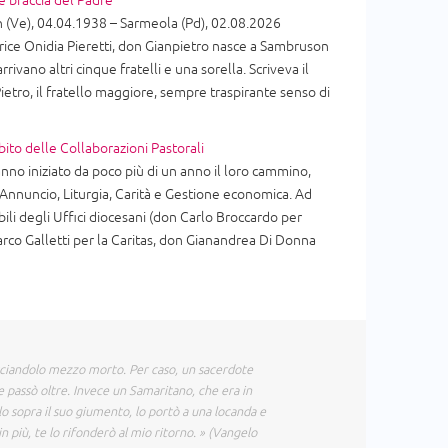
e braccia del Padre
(Ve), 04.04.1938 – Sarmeola (Pd), 02.08.2026
ice Onidia Pieretti, don Gianpietro nasce a Sambruson
arrivano altri cinque fratelli e una sorella. Scriveva il
ietro, il fratello maggiore, sempre traspirante senso di
bito delle Collaborazioni Pastorali
nno iniziato da poco più di un anno il loro cammino,
i Annuncio, Liturgia, Carità e Gestione economica. Ad
ili degli Uffici diocesani (don Carlo Broccardo per
arco Galletti per la Caritas, don Gianandrea Di Donna
sciandolo mezzo morto. Per caso, un sacerdote
e passò oltre. Invece un Samaritano, che era in
olo sopra il suo giumento, lo portò a una locanda e
in più, te lo rifonderò al mio ritorno. » (Vangelo