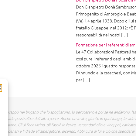
Don Gianpietro Donà riposa tra l
Don Gianpietro Donà Sambruson 
Primogenito di Ambrogio e Beatr
(Ve) il 4 aprile 1938. Dopo di lui 
fratello Giuseppe, nel 2012: «È P
responsabilità nei nostri […]
Formazione per i referenti di am
Le 47 Collaborazioni Pastorali ha
così pure i referenti degli ambit
ottobre 2026 i quattro responsab
l’Annuncio e la catechesi, don M
per […]
 incappò nei briganti che lo spogliarono, lo percossero e poi se ne andarono, la
o vide passò oltre dall'altra parte. Anche un levita, giunto in quel luogo, lo vide 
assione. Gli si fece vicino, gli fasciò le ferite, versandovi olio e vino; poi, caricat
e due denari e li diede all'albergatore, dicendo: Abbi cura di lui e ciò che spenderai 