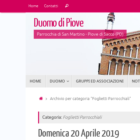
Vai
Cerca:
Home
Contatti
Cerca
al
contenuto
Duomo di Piove
Parrocchia di San Martino - Piove di Sacco (PD)
Vai
HOME
DUOMO
GRUPPI ED ASSOCIAZIONI
NOTI
al
contenuto
Home
Archivio per categoria "Foglietti Parrocchiali"
Categoria:
Foglietti Parrocchiali
Domenica 20 Aprile 2019