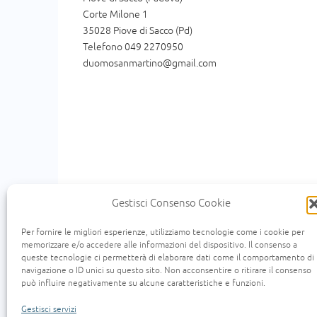
Corte Milone 1
35028 Piove di Sacco (Pd)
Telefono 049 2270950
duomosanmartino@gmail.com
Gestisci Consenso Cookie
Per fornire le migliori esperienze, utilizziamo tecnologie come i cookie per
memorizzare e/o accedere alle informazioni del dispositivo. Il consenso a
queste tecnologie ci permetterà di elaborare dati come il comportamento di
« Un uomo scendeva da Gerusalemme a Gerico e
navigazione o ID unici su questo sito. Non acconsentire o ritirare il consenso
scendeva per quella medesima strada e quando l
può influire negativamente su alcune caratteristiche e funzioni.
viaggio, passandogli accanto lo vide e n'ebbe comp
si prese cura di lui. Il giorno seguente, estrass
Gestisci servizi