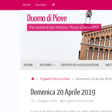
Vai
Cerca:
Home
Contatti
Cerca
al
contenuto
Duomo di Piove
Parrocchia di San Martino - Piove di Sacco (PD)
Vai
HOME
DUOMO
GRUPPI ED ASSOCIAZIONI
NOTI
al
contenuto
Home
Foglietti Parrocchiali
Domenica 20 Aprile 2019
Domenica 20 Aprile 2019
1 Maggio 2019
Foglietti Parrocchiali