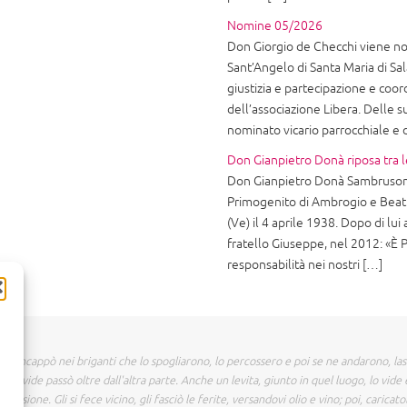
Nomine 05/2026
Don Giorgio de Checchi viene nom
Sant’Angelo di Santa Maria di Sala
giustizia e partecipazione e coor
dell’associazione Libera. Delle
nominato vicario parrocchiale e
Don Gianpietro Donà riposa tra l
Don Gianpietro Donà Sambruson 
Primogenito di Ambrogio e Beatr
(Ve) il 4 aprile 1938. Dopo di lui 
fratello Giuseppe, nel 2012: «È P
responsabilità nei nostri […]
 incappò nei briganti che lo spogliarono, lo percossero e poi se ne andarono, la
o vide passò oltre dall'altra parte. Anche un levita, giunto in quel luogo, lo vide 
assione. Gli si fece vicino, gli fasciò le ferite, versandovi olio e vino; poi, caricat