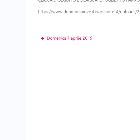
CLICCA DI SEGUITO E SCARICA IL FOGLIETTO PARR
https://www.duomodipiove.it/wp-content/uploads/2
Domenica 7 aprile 2019