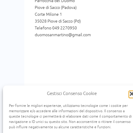
Parrocchia del Duomo
Piove di Sacco (Padova)
Corte Milone 1
35028 Piove di Sacco (Pd)
Telefono 049 2270950
duomosanmartino@gmail.com
Gestisci Consenso Cookie
Per fornire le migliori esperienze, utilizziamo tecnologie come i cookie per
memorizzare e/o accedere alle informazioni del dispositivo. Il consenso a
queste tecnologie ci permetterà di elaborare dati come il comportamento di
« Un uomo scendeva da Gerusalemme a Gerico e
navigazione o ID unici su questo sito. Non acconsentire o ritirare il consenso
scendeva per quella medesima strada e quando l
può influire negativamente su alcune caratteristiche e funzioni.
viaggio, passandogli accanto lo vide e n'ebbe comp