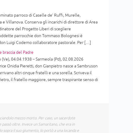
inato parroco di Caselle de’ Ruffi, Murelle,
 e Villanova. Conserva gli incarichi di direttore di Area
dinatore del Progetto Liberi di scegliere
 suddette parrocchie don Tommaso Bolognesi è
 don Luigi Codemo collaboratore pastorale. Per […]
e braccia del Padre
(Ve), 04.04.1938 – Sarmeola (Pd), 02.08.2026
ice Onidia Pieretti, don Gianpietro nasce a Sambruson
arrivano altri cinque fratelli e una sorella. Scriveva il
ietro, il fratello maggiore, sempre traspirante senso di
sciandolo mezzo morto. Per caso, un sacerdote
e passò oltre. Invece un Samaritano, che era in
olo sopra il suo giumento, lo portò a una locanda e