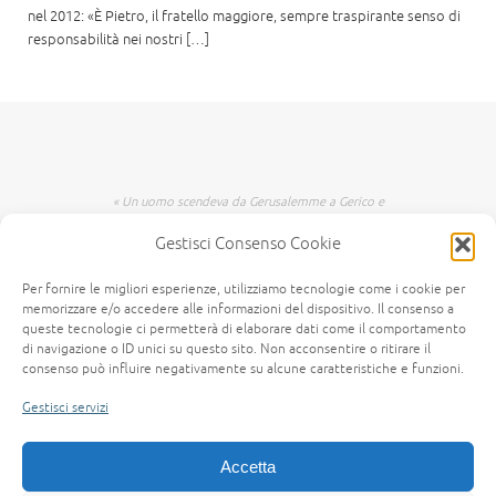
nel 2012: «È Pietro, il fratello maggiore, sempre traspirante senso di
responsabilità nei nostri […]
« Un uomo scendeva da Gerusalemme a Gerico e
incappò nei briganti che lo spogliarono, lo
Gestisci Consenso Cookie
percossero e poi se ne andarono, lasciandolo
mezzo morto. Per caso, un sacerdote scendeva
per quella medesima strada e quando lo vide
Per fornire le migliori esperienze, utilizziamo tecnologie come i cookie per
passò oltre dall'altra parte. Anche un levita,
memorizzare e/o accedere alle informazioni del dispositivo. Il consenso a
giunto in quel luogo, lo vide e passò oltre. Invece
queste tecnologie ci permetterà di elaborare dati come il comportamento
di navigazione o ID unici su questo sito. Non acconsentire o ritirare il
un Samaritano, che era in viaggio, passandogli
consenso può influire negativamente su alcune caratteristiche e funzioni.
accanto lo vide e n'ebbe compassione. Gli si fece
vicino, gli fasciò le ferite, versandovi olio e vino;
Gestisci servizi
poi, caricatolo sopra il suo giumento, lo portò a
una locanda e si prese cura di lui. Il giorno
seguente, estrasse due denari e li diede
Accetta
all'albergatore, dicendo: Abbi cura di lui e ciò