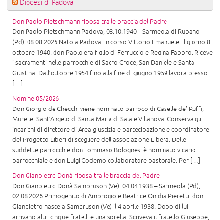
Diocesi di Padova
Don Paolo Pietschmann riposa tra le braccia del Padre
Don Paolo Pietschmann Padova, 08.10.1940 – Sarmeola di Rubano
(Pd), 08.08.2026 Nato a Padova, in corso Vittorio Emanuele, il giorno 8
ottobre 1940, don Paolo era figlio di Ferruccio e Regina Fabbro. Riceve
i sacramenti nelle parrocchie di Sacro Croce, San Daniele e Santa
Giustina. Dall’ottobre 1954 fino alla fine di giugno 1959 lavora presso
[…]
Nomine 05/2026
Don Giorgio de Checchi viene nominato parroco di Caselle de’ Ruffi,
Murelle, Sant’Angelo di Santa Maria di Sala e Villanova. Conserva gli
incarichi di direttore di Area giustizia e partecipazione e coordinatore
del Progetto Liberi di scegliere dell’associazione Libera. Delle
suddette parrocchie don Tommaso Bolognesi è nominato vicario
parrocchiale e don Luigi Codemo collaboratore pastorale. Per […]
Don Gianpietro Donà riposa tra le braccia del Padre
Don Gianpietro Donà Sambruson (Ve), 04.04.1938 – Sarmeola (Pd),
02.08.2026 Primogenito di Ambrogio e Beatrice Onidia Pieretti, don
Gianpietro nasce a Sambruson (Ve) il 4 aprile 1938. Dopo di lui
arrivano altri cinque fratelli e una sorella. Scriveva il fratello Giuseppe,