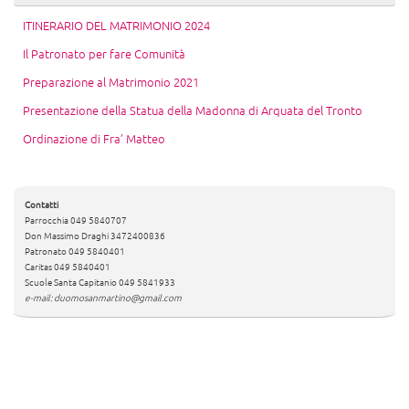
ITINERARIO DEL MATRIMONIO 2024
Il Patronato per fare Comunità
Preparazione al Matrimonio 2021
Presentazione della Statua della Madonna di Arquata del Tronto
Ordinazione di Fra’ Matteo
Contatti
Parrocchia 049 5840707
Don Massimo Draghi 3472400836
Patronato 049 5840401
Caritas 049 5840401
Scuole Santa Capitanio 049 5841933
e-mail: duomosanmartino@gmail.com