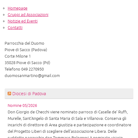
Homepage
Gruppi ad Associazioni
Notizie ed Eventi
Contatti
Parrocchia del Duomo
Piove di Sacco (Padova)
Corte Milone 1
35028 Piove di Sacco (Pd)
Telefono 049 2270950
duomosanmartino@gmail.com
Diocesi di Padova
Nomine 05/2026
Don Giorgio de Checchi viene nominato parroco di Caselle de’ Ruffi,
Murelle, Sant’Angelo di Santa Maria di Sala e Villanova. Conserva gli
incarichi di direttore di Area giustizia e partecipazione e coordinatore
del Progetto Liberi di scegliere dell’associazione Libera. Delle
suddette parrocchie don Tommaso Bolognesi è nominato vicario