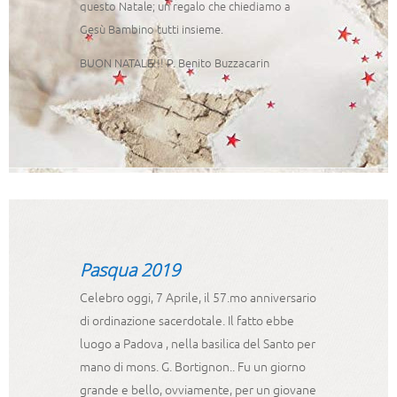
questo Natale; un regalo che chiediamo a
Gesù Bambino tutti insieme.
BUON NATALE!!! P. Benito Buzzacarin
Pasqua 2019
Celebro oggi, 7 Aprile, il 57.mo anniversario
di ordinazione sacerdotale. Il fatto ebbe
luogo a Padova , nella basilica del Santo per
mano di mons. G. Bortignon.. Fu un giorno
grande e bello, ovviamente, per un giovane