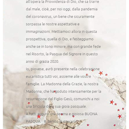
all’opera la Provvidenza di Dio, che sa trarre
dal male, cioè, per noi oggi, dalla pandemia
del coronavirus, un bene che sicuramente
sorpassa le nostre aspettative e
immaginazioni. Mettiamoci allora in questa
prospettiva, quella di Dio, e festeggiamo
anche se in tono minore, ma con grande fede
nel Risorto, la Pasqua del Signore in questo
anno di grazia 2020.
Io, piovese, avrò presente nella celebrazione
eucaristica tutti voi, assieme alle vostre
famiglie. La Madonna della Grazie, la nostra
Madonna, che ha goduto intensamente per la
resurrezione del Figlio Gesù, comunichi a noi
una briciola della sua gioia pasquale.
A tutti auguro una serena e gioiosa BUONA
PASQUA. P. Benito Buzzacarin