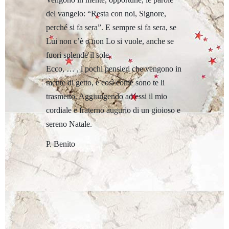
del vangelo: “Resta con noi, Signore,
perché si fa sera”. E sempre si fa sera, se
Lui non c’è o non Lo si vuole, anche se
fuori splende il sole.
Ecco, … , i pochi pensieri che vengono in
mente di getto, e così come sono te li
trasmetto. Aggiungendo ad essi il mio
cordiale e fraterno augurio di un gioioso e
sereno Natale.
P. Benito