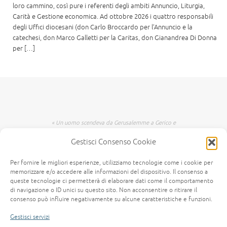
loro cammino, così pure i referenti degli ambiti Annuncio, Liturgia,
Carità e Gestione economica. Ad ottobre 2026 i quattro responsabili
degli Uffici diocesani (don Carlo Broccardo per l’Annuncio e la
catechesi, don Marco Galletti per la Caritas, don Gianandrea Di Donna
per […]
« Un uomo scendeva da Gerusalemme a Gerico e
incappò nei briganti che lo spogliarono, lo
Gestisci Consenso Cookie
percossero e poi se ne andarono, lasciandolo
mezzo morto. Per caso, un sacerdote scendeva
per quella medesima strada e quando lo vide
Per fornire le migliori esperienze, utilizziamo tecnologie come i cookie per
passò oltre dall'altra parte. Anche un levita,
memorizzare e/o accedere alle informazioni del dispositivo. Il consenso a
giunto in quel luogo, lo vide e passò oltre. Invece
queste tecnologie ci permetterà di elaborare dati come il comportamento
un Samaritano, che era in viaggio, passandogli
di navigazione o ID unici su questo sito. Non acconsentire o ritirare il
consenso può influire negativamente su alcune caratteristiche e funzioni.
accanto lo vide e n'ebbe compassione. Gli si fece
vicino, gli fasciò le ferite, versandovi olio e vino;
Gestisci servizi
poi, caricatolo sopra il suo giumento, lo portò a