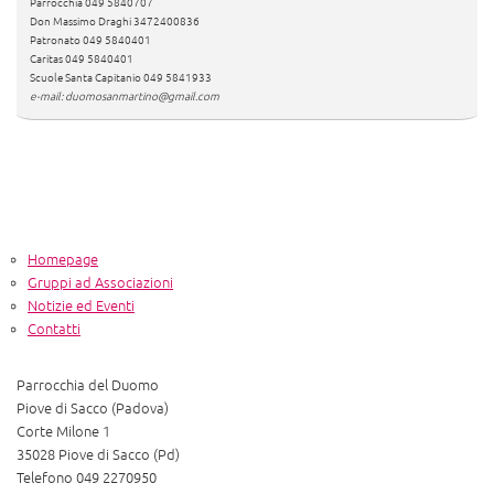
Parrocchia 049 5840707
Don Massimo Draghi 3472400836
Patronato 049 5840401
Caritas 049 5840401
Scuole Santa Capitanio 049 5841933
e-mail: duomosanmartino@gmail.com
Homepage
Gruppi ad Associazioni
Notizie ed Eventi
Contatti
Parrocchia del Duomo
Piove di Sacco (Padova)
Corte Milone 1
35028 Piove di Sacco (Pd)
Telefono 049 2270950