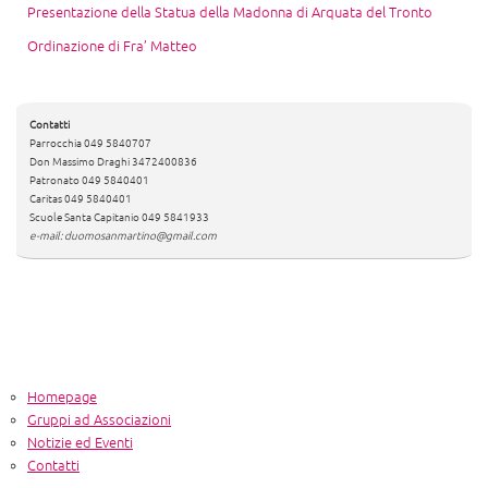
Presentazione della Statua della Madonna di Arquata del Tronto
Ordinazione di Fra’ Matteo
Contatti
Parrocchia 049 5840707
Don Massimo Draghi 3472400836
Patronato 049 5840401
Caritas 049 5840401
Scuole Santa Capitanio 049 5841933
e-mail: duomosanmartino@gmail.com
Homepage
Gruppi ad Associazioni
Notizie ed Eventi
Contatti