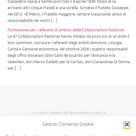
Gianpietro nasce a Sambruson (Ve) il 4 aprile 1938. Dopo di lui
arrivano altri cinque fratelli e una sorella. Scriveva il fratello Giuseppe,
nel 2012: «È Pietro, il fratello maggiore, sempre traspirante senso di
responsabilità nei nostri […]
Formazione per i referenti di ambito delle Collaborazioni Pastorali
Le 47 Collaborazioni Pastorali hanno iniziato da poco più di un anno il
loro cammino, così pure i referenti degli ambiti Annuncio, Liturgia,
Carità e Gestione economica. Ad ottobre 2026 i quattro responsabili
degli Uffici diocesani (don Carlo Broccardo per l’Annuncio e la
catechesi, don Marco Galletti per la Caritas, don Gianandrea Di Donna
per […]
« Un uomo scendeva da Gerusalemme a Gerico e
incappò nei briganti che lo spogliarono, lo
Gestisci Consenso Cookie
percossero e poi se ne andarono, lasciandolo
mezzo morto. Per caso, un sacerdote scendeva
per quella medesima strada e quando lo vide