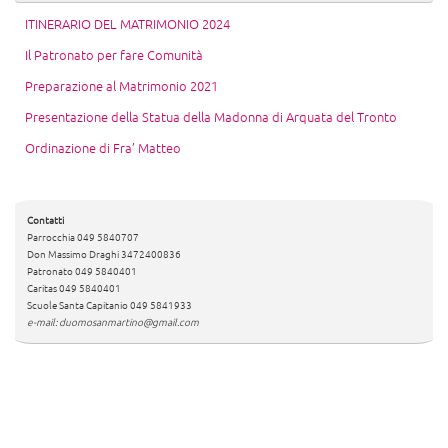
ITINERARIO DEL MATRIMONIO 2024
Il Patronato per fare Comunità
Preparazione al Matrimonio 2021
Presentazione della Statua della Madonna di Arquata del Tronto
Ordinazione di Fra’ Matteo
Contatti
Parrocchia 049 5840707
Don Massimo Draghi 3472400836
Patronato 049 5840401
Caritas 049 5840401
Scuole Santa Capitanio 049 5841933
e-mail: duomosanmartino@gmail.com