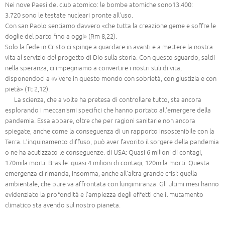
Nei nove Paesi del club atomico: le bombe atomiche sono13.400:
3.720 sono le testate nucleari pronte all’uso.
Con san Paolo sentiamo davvero «che tutta la creazione geme e soffre le
doglie del parto fino a oggi» (Rm 8,22).
Solo la fede in Cristo ci spinge a guardare in avanti e a mettere la nostra
vita al servizio del progetto di Dio sulla storia. Con questo sguardo, saldi
nella speranza, ci impegniamo a convertire i nostri stili di vita,
disponendoci a «vivere in questo mondo con sobrietà, con giustizia e con
pietà» (Tt 2,12).
La scienza, che a volte ha pretesa di controllare tutto, sta ancora
esplorando i meccanismi specifici che hanno portato all’emergere della
pandemia. Essa appare, oltre che per ragioni sanitarie non ancora
spiegate, anche come la conseguenza di un rapporto insostenibile con la
Terra. L’inquinamento diffuso, può aver favorito il sorgere della pandemia
o ne ha acutizzato le conseguenze. di USA: Quasi 6 milioni di contagi,
170mila morti. Brasile: quasi 4 milioni di contagi, 120mila morti. Questa
emergenza ci rimanda, insomma, anche all’altra grande crisi: quella
ambientale, che pure va affrontata con lungimiranza. Gli ultimi mesi hanno
evidenziato la profondità e l’ampiezza degli effetti che il mutamento
climatico sta avendo sul nostro pianeta.