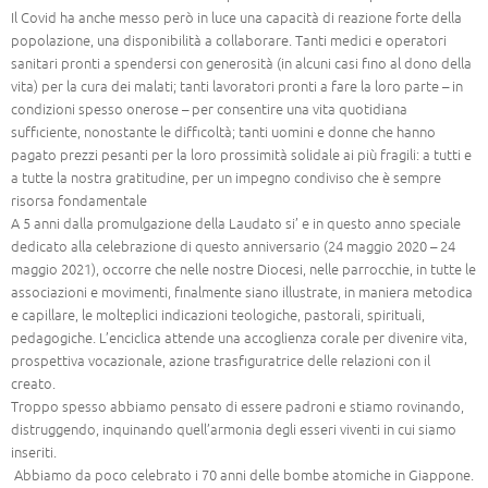
Il Covid ha anche messo però in luce una capacità di reazione forte della
popolazione, una disponibilità a collaborare. Tanti medici e operatori
sanitari pronti a spendersi con generosità (in alcuni casi fino al dono della
vita) per la cura dei malati; tanti lavoratori pronti a fare la loro parte – in
condizioni spesso onerose – per consentire una vita quotidiana
sufficiente, nonostante le difficoltà; tanti uomini e donne che hanno
pagato prezzi pesanti per la loro prossimità solidale ai più fragili: a tutti e
a tutte la nostra gratitudine, per un impegno condiviso che è sempre
risorsa fondamentale
A 5 anni dalla promulgazione della Laudato si’ e in questo anno speciale
dedicato alla celebrazione di questo anniversario (24 maggio 2020 – 24
maggio 2021), occorre che nelle nostre Diocesi, nelle parrocchie, in tutte le
associazioni e movimenti, finalmente siano illustrate, in maniera metodica
e capillare, le molteplici indicazioni teologiche, pastorali, spirituali,
pedagogiche. L’enciclica attende una accoglienza corale per divenire vita,
prospettiva vocazionale, azione trasfiguratrice delle relazioni con il
creato.
Troppo spesso abbiamo pensato di essere padroni e stiamo rovinando,
distruggendo, inquinando quell’armonia degli esseri viventi in cui siamo
inseriti.
Abbiamo da poco celebrato i 70 anni delle bombe atomiche in Giappone.