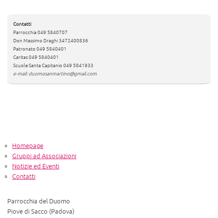
Contatti
Parrocchia 049 5840707
Don Massimo Draghi 3472400836
Patronato 049 5840401
Caritas 049 5840401
Scuole Santa Capitanio 049 5841933
e-mail: duomosanmartino@gmail.com
Homepage
Gruppi ad Associazioni
Notizie ed Eventi
Contatti
Parrocchia del Duomo
Piove di Sacco (Padova)