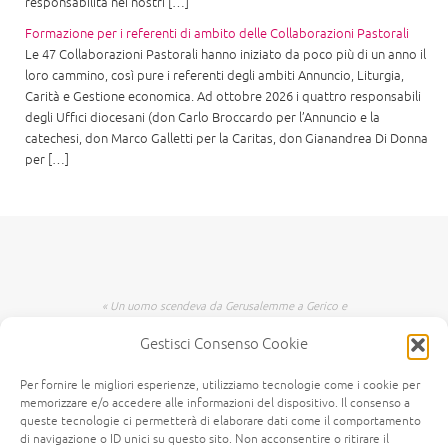
responsabilità nei nostri […]
Formazione per i referenti di ambito delle Collaborazioni Pastorali
Le 47 Collaborazioni Pastorali hanno iniziato da poco più di un anno il
loro cammino, così pure i referenti degli ambiti Annuncio, Liturgia,
Carità e Gestione economica. Ad ottobre 2026 i quattro responsabili
degli Uffici diocesani (don Carlo Broccardo per l’Annuncio e la
catechesi, don Marco Galletti per la Caritas, don Gianandrea Di Donna
per […]
« Un uomo scendeva da Gerusalemme a Gerico e
incappò nei briganti che lo spogliarono, lo
Gestisci Consenso Cookie
percossero e poi se ne andarono, lasciandolo
mezzo morto. Per caso, un sacerdote scendeva
per quella medesima strada e quando lo vide
Per fornire le migliori esperienze, utilizziamo tecnologie come i cookie per
passò oltre dall'altra parte. Anche un levita,
memorizzare e/o accedere alle informazioni del dispositivo. Il consenso a
giunto in quel luogo, lo vide e passò oltre. Invece
queste tecnologie ci permetterà di elaborare dati come il comportamento
un Samaritano, che era in viaggio, passandogli
di navigazione o ID unici su questo sito. Non acconsentire o ritirare il