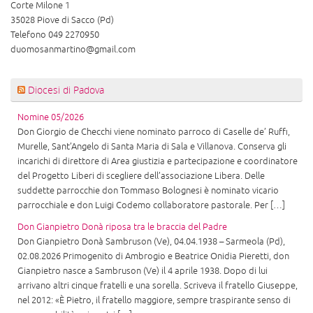
Corte Milone 1
35028 Piove di Sacco (Pd)
Telefono 049 2270950
duomosanmartino@gmail.com
Diocesi di Padova
Nomine 05/2026
Don Giorgio de Checchi viene nominato parroco di Caselle de’ Ruffi,
Murelle, Sant’Angelo di Santa Maria di Sala e Villanova. Conserva gli
incarichi di direttore di Area giustizia e partecipazione e coordinatore
del Progetto Liberi di scegliere dell’associazione Libera. Delle
suddette parrocchie don Tommaso Bolognesi è nominato vicario
parrocchiale e don Luigi Codemo collaboratore pastorale. Per […]
Don Gianpietro Donà riposa tra le braccia del Padre
Don Gianpietro Donà Sambruson (Ve), 04.04.1938 – Sarmeola (Pd),
02.08.2026 Primogenito di Ambrogio e Beatrice Onidia Pieretti, don
Gianpietro nasce a Sambruson (Ve) il 4 aprile 1938. Dopo di lui
arrivano altri cinque fratelli e una sorella. Scriveva il fratello Giuseppe,
nel 2012: «È Pietro, il fratello maggiore, sempre traspirante senso di