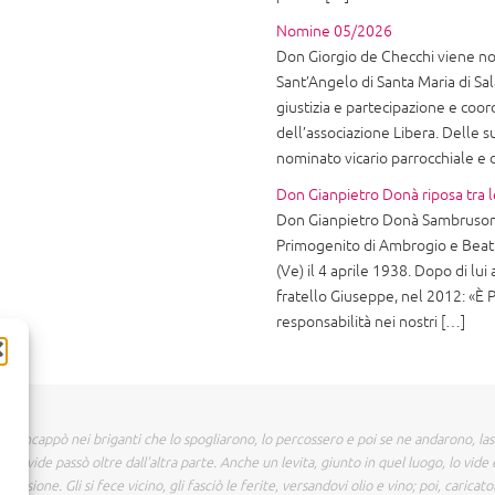
Nomine 05/2026
Don Giorgio de Checchi viene nom
Sant’Angelo di Santa Maria di Sala
giustizia e partecipazione e coor
dell’associazione Libera. Delle
nominato vicario parrocchiale e
Don Gianpietro Donà riposa tra l
Don Gianpietro Donà Sambruson 
Primogenito di Ambrogio e Beatr
(Ve) il 4 aprile 1938. Dopo di lui 
fratello Giuseppe, nel 2012: «È P
responsabilità nei nostri […]
 incappò nei briganti che lo spogliarono, lo percossero e poi se ne andarono, la
o vide passò oltre dall'altra parte. Anche un levita, giunto in quel luogo, lo vide 
assione. Gli si fece vicino, gli fasciò le ferite, versandovi olio e vino; poi, caricat