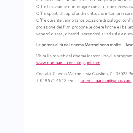
Offre l’occasione di interagire con altri, non necessa
Offre spunti di approfondimento, che in tempi in cui si
Offre durante l’anno tante occasioni di dialogo, confr
proiezione dei film, propone le opere liriche e i ballet
venerdì d’essai, dibattiti.. aprendosi a vari usi e a nuo
Le potenzialità del cinema Marconi sono molte… lasci
Visita il sito web del cinema Marconi, trovi la progr
www.cinemamarconi.blogspot.com
Contatti: Cinema Marconi – via Gauslino, 7 – 35028 Pi
T. 049.971.46.12 E-mail:
cinema.marconi@gmail.com