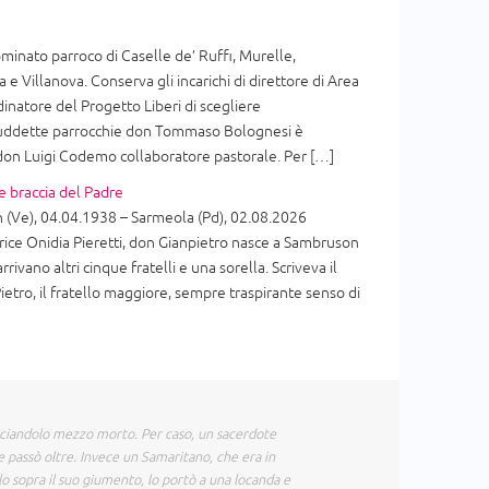
inato parroco di Caselle de’ Ruffi, Murelle,
 e Villanova. Conserva gli incarichi di direttore di Area
dinatore del Progetto Liberi di scegliere
 suddette parrocchie don Tommaso Bolognesi è
 don Luigi Codemo collaboratore pastorale. Per […]
e braccia del Padre
(Ve), 04.04.1938 – Sarmeola (Pd), 02.08.2026
ice Onidia Pieretti, don Gianpietro nasce a Sambruson
arrivano altri cinque fratelli e una sorella. Scriveva il
ietro, il fratello maggiore, sempre traspirante senso di
sciandolo mezzo morto. Per caso, un sacerdote
e passò oltre. Invece un Samaritano, che era in
olo sopra il suo giumento, lo portò a una locanda e