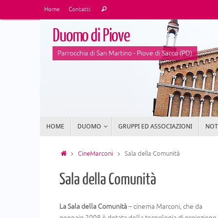
Vai
Cerca:
Home
Contatti
Cerca
al
contenuto
Duomo di Piove
Parrocchia di San Martino - Piove di Sacco (PD)
Vai
HOME
DUOMO
GRUPPI ED ASSOCIAZIONI
NOTI
al
contenuto
Home
CineMarconi
Sala della Comunità
Sala della Comunità
La Sala della Comunità
– cinema Marconi, che da
gennaio 2008 è dotata della tecnologia di proiezione in 