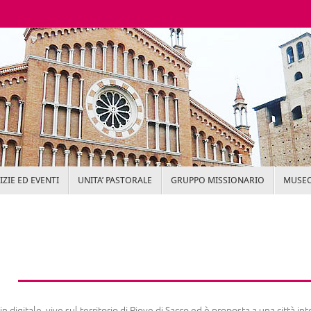
ZIE ED EVENTI
UNITA’ PASTORALE
GRUPPO MISSIONARIO
MUSEO
digitale, vive sul territorio di Piove di Sacco ed è proposta a una città int