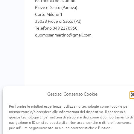
Parrocchia del Duomo
Piove di Sacco (Padova)
Corte Milone 1
35028 Piove di Sacco (Pd)
Telefono 049 2270950
duomosanmartino@gmail.com
Gestisci Consenso Cookie
Per fornire le migliori esperienze, utilizziamo tecnologie come i cookie per
memorizzare e/o accedere alle informazioni del dispositivo. Il consenso a
queste tecnologie ci permetterà di elaborare dati come il comportamento di
« Un uomo scendeva da Gerusalemme a Gerico e
navigazione o ID unici su questo sito. Non acconsentire o ritirare il consenso
scendeva per quella medesima strada e quando l
può influire negativamente su alcune caratteristiche e funzioni.
viaggio, passandogli accanto lo vide e n'ebbe comp