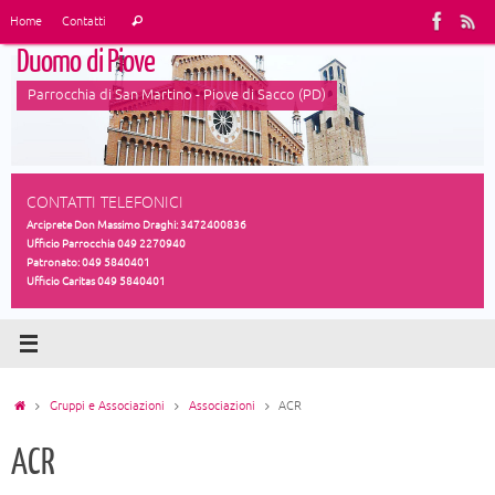
Vai
Cerca:
Home
Contatti
Cerca
al
Duomo di Piove
contenuto
Parrocchia di San Martino - Piove di Sacco (PD)
CONTATTI TELEFONICI
Arciprete Don Massimo Draghi: 3472400836
Ufficio Parrocchia 049 2270940
Patronato: 049 5840401
Ufficio Caritas 049 5840401
Home
Gruppi e Associazioni
Associazioni
ACR
ACR