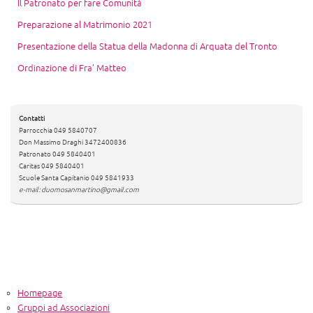
Il Patronato per fare Comunità
Preparazione al Matrimonio 2021
Presentazione della Statua della Madonna di Arquata del Tronto
Ordinazione di Fra’ Matteo
Contatti
Parrocchia 049 5840707
Don Massimo Draghi 3472400836
Patronato 049 5840401
Caritas 049 5840401
Scuole Santa Capitanio 049 5841933
e-mail: duomosanmartino@gmail.com
Homepage
Gruppi ad Associazioni