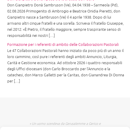
Don Gianpietro Donà Sambruson (Ve), 04.04.1938 – Sarmeola (Pd),
02.08.2026 Primogenito di Ambrogio e Beatrice Onidia Pieretti, don
Gianpietro nasce a Sambruson (Ve) il 4 aprile 1938. Dopo di lui
arrivano altri cinque fratelli e una sorella. Scriveva il fratello Giuseppe,
nel 2012: «È Pietro, il fratello maggiore, sempre traspirante senso di
responsabilità nei nostri […]
Formazione per i referenti di ambito delle Collaborazioni Pastorali
Le 47 Collaborazioni Pastorali hanno iniziato da poco più di un anno il
loro cammino, così pure i referenti degli ambiti Annuncio, Liturgia,
Carità e Gestione economica. Ad ottobre 2026 i quattro responsabili
degli Uffici diocesani (don Carlo Broccardo per l’Annuncio e la
catechesi, don Marco Galletti per la Caritas, don Gianandrea Di Donna
per […]
« Un uomo scendeva da Gerusalemme a Gerico e
incappò nei briganti che lo spogliarono, lo