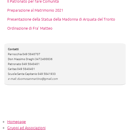
Il Patronato per fare Comunità
Preparazione al Matrimonio 2021
Presentazione della Statua della Madonna di Arquata del Tronto
Ordinazione di Fra’ Matteo
Contatti
Parrocchia 049 5840707
Don Massimo Draghi 3472400836
Patronato 049 5840401
Caritas 049 5840401
Scuole Santa Capitanio 049 5841933
e-mail: duomosanmartino@gmail.com
Homepage
Gruppi ad Associazioni