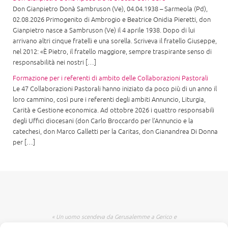
Don Gianpietro Donà Sambruson (Ve), 04.04.1938 – Sarmeola (Pd),
02.08.2026 Primogenito di Ambrogio e Beatrice Onidia Pieretti, don
Gianpietro nasce a Sambruson (Ve) il 4 aprile 1938. Dopo di lui
arrivano altri cinque fratelli e una sorella. Scriveva il fratello Giuseppe,
nel 2012: «È Pietro, il fratello maggiore, sempre traspirante senso di
responsabilità nei nostri […]
Formazione per i referenti di ambito delle Collaborazioni Pastorali
Le 47 Collaborazioni Pastorali hanno iniziato da poco più di un anno il
loro cammino, così pure i referenti degli ambiti Annuncio, Liturgia,
Carità e Gestione economica. Ad ottobre 2026 i quattro responsabili
degli Uffici diocesani (don Carlo Broccardo per l’Annuncio e la
catechesi, don Marco Galletti per la Caritas, don Gianandrea Di Donna
per […]
« Un uomo scendeva da Gerusalemme a Gerico e
incappò nei briganti che lo spogliarono, lo