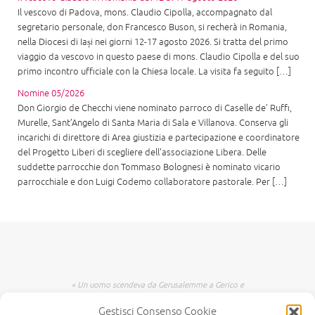
Il vescovo di Padova, mons. Claudio Cipolla, accompagnato dal
segretario personale, don Francesco Buson, si recherà in Romania,
nella Diocesi di Iași nei giorni 12-17 agosto 2026. Si tratta del primo
viaggio da vescovo in questo paese di mons. Claudio Cipolla e del suo
primo incontro ufficiale con la Chiesa locale. La visita fa seguito […]
Nomine 05/2026
Don Giorgio de Checchi viene nominato parroco di Caselle de’ Ruffi,
Murelle, Sant’Angelo di Santa Maria di Sala e Villanova. Conserva gli
incarichi di direttore di Area giustizia e partecipazione e coordinatore
del Progetto Liberi di scegliere dell’associazione Libera. Delle
suddette parrocchie don Tommaso Bolognesi è nominato vicario
parrocchiale e don Luigi Codemo collaboratore pastorale. Per […]
« Un uomo scendeva da Gerusalemme a Gerico e
incappò nei briganti che lo spogliarono, lo
Gestisci Consenso Cookie
percossero e poi se ne andarono, lasciandolo