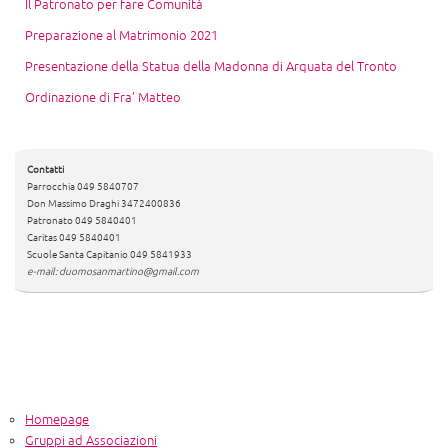
Il Patronato per fare Comunità
Preparazione al Matrimonio 2021
Presentazione della Statua della Madonna di Arquata del Tronto
Ordinazione di Fra’ Matteo
Contatti
Parrocchia 049 5840707
Don Massimo Draghi 3472400836
Patronato 049 5840401
Caritas 049 5840401
Scuole Santa Capitanio 049 5841933
e-mail: duomosanmartino@gmail.com
Homepage
Gruppi ad Associazioni