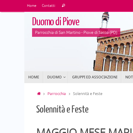
Vai
Cerca:
Home
Contatti
Cerca
al
contenuto
Duomo di Piove
Parrocchia di San Martino - Piove di Sacco (PD)
Vai
HOME
DUOMO
GRUPPI ED ASSOCIAZIONI
NOTI
al
contenuto
Home
Parrocchia
Solennità e Feste
Solennità e Feste
MAGGIO MESE MAR