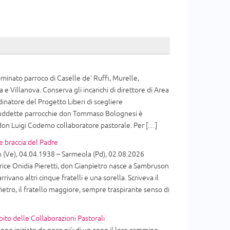
inato parroco di Caselle de’ Ruffi, Murelle,
 e Villanova. Conserva gli incarichi di direttore di Area
dinatore del Progetto Liberi di scegliere
 suddette parrocchie don Tommaso Bolognesi è
 don Luigi Codemo collaboratore pastorale. Per […]
e braccia del Padre
(Ve), 04.04.1938 – Sarmeola (Pd), 02.08.2026
ice Onidia Pieretti, don Gianpietro nasce a Sambruson
arrivano altri cinque fratelli e una sorella. Scriveva il
ietro, il fratello maggiore, sempre traspirante senso di
bito delle Collaborazioni Pastorali