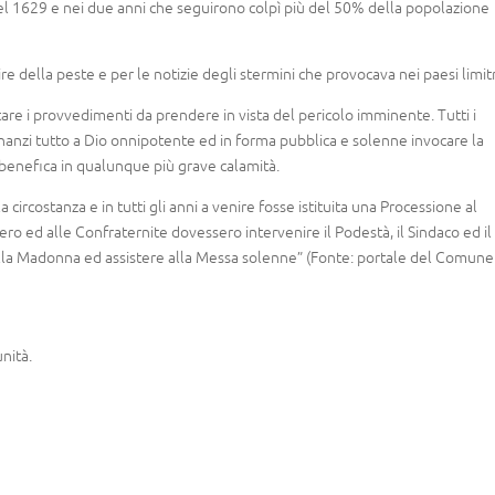
nel 1629 e nei due anni che seguirono colpì più del 50% della popolazione
re della peste e per le notizie degli stermini che provocava nei paesi limitr
attare i provvedimenti da prendere in vista del pericolo imminente. Tutti i
nnanzi tutto a Dio onnipotente ed in forma pubblica e solenne invocare la
benefica in qualunque più grave calamità.
 circostanza e in tutti gli anni a venire fosse istituita una Processione al
ero ed alle Confraternite dovessero intervenire il Podestà, il Sindaco ed il
alla Madonna ed assistere alla Messa solenne” (Fonte: portale del Comune
nità.