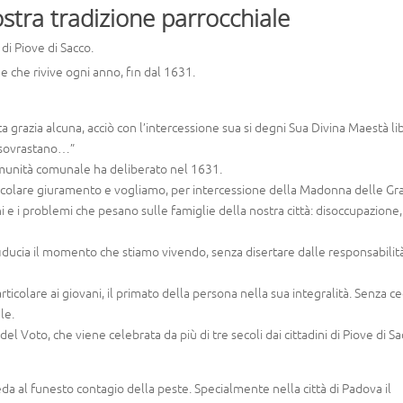
ostra tradizione parrocchiale
i Piove di Sacco.
e che rivive ogni anno, fin dal 1631.
a grazia alcuna, acciò con l’intercessione sua si degni Sua Divina Maestà li
i sovrastano…”
comunità comunale ha deliberato nel 1631.
secolare giuramento e vogliamo, per intercessione della Madonna delle Gra
i e i problemi che pesano sulle famiglie della nostra città: disoccupazione,
fiducia il momento che stiamo vivendo, senza disertare dalle responsabilità
ticolare ai giovani, il primato della persona nella sua integralità. Senza c
le.
el Voto, che viene celebrata da più di tre secoli dai cittadini di Piove di S
eda al funesto contagio della peste. Specialmente nella città di Padova il