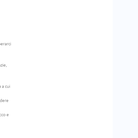
berarci
zie,
 a cui
edere
acco e