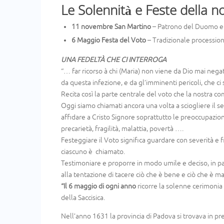
Le Solennità e Feste della n
11 novembre San Martino
– Patrono del Duomo e d
6 Maggio Festa del Voto
– Tradizionale procession
UNA FEDELTÀ CHE CI INTERROGA
“… far ricorso à chi (Maria) non viene da Dio mai negat
da questa infezione, e da gl’imminenti pericoli, che c
Recita così la parte centrale del voto che la nostra 
Oggi siamo chiamati ancora una volta a sciogliere il 
affidare a Cristo Signore soprattutto le preoccupazion
precarietà, fragilità, malattia, povertà ….
Festeggiare il Voto significa guardare con severità e 
ciascuno è chiamato.
Testimoniare e proporre in modo umile e deciso, in par
alla tentazione di tacere ciò che è bene e ciò che è ma
“Il 6 maggio di ogni anno
ricorre la solenne cerimonia d
della Saccisica.
Nell’anno 1631 la provincia di Padova si trovava in pr