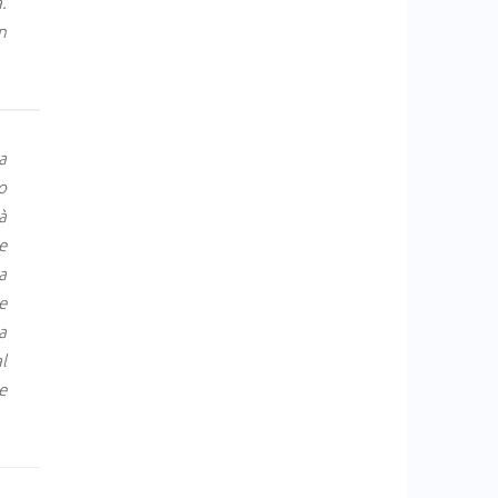
.
n
a
o
à
e
a
e
a
l
e