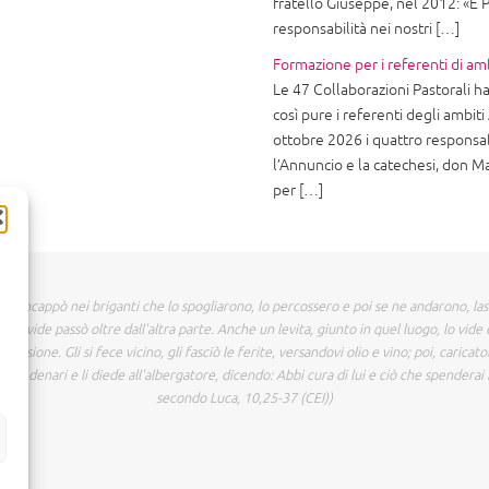
fratello Giuseppe, nel 2012: «È P
responsabilità nei nostri […]
Formazione per i referenti di am
Le 47 Collaborazioni Pastorali ha
così pure i referenti degli ambit
ottobre 2026 i quattro responsab
l’Annuncio e la catechesi, don M
per […]
 incappò nei briganti che lo spogliarono, lo percossero e poi se ne andarono, la
o vide passò oltre dall'altra parte. Anche un levita, giunto in quel luogo, lo vide 
assione. Gli si fece vicino, gli fasciò le ferite, versandovi olio e vino; poi, caricat
e due denari e li diede all'albergatore, dicendo: Abbi cura di lui e ciò che spenderai 
secondo Luca, 10,25-37 (CEI))