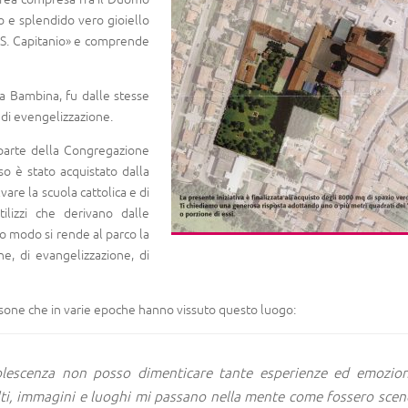
co e splendido vero gioiello
«S. Capitanio» e comprende
ia Bambina, fu dalle stesse
 di evengelizzazione.
a parte della Congregazione
so è stato acquistato dalla
are la scuola cattolica e di
ilizzi che derivano dalle
to modo si rende al parco la
ne, di evangelizzazione, di
rsone che in varie epoche hanno vissuto questo luogo:
olescenza non posso dimenticare tante esperienze ed emozion
olti, immagini e luoghi mi passano nella mente come fossero scen