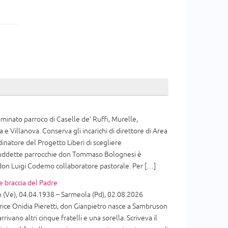
inato parroco di Caselle de’ Ruffi, Murelle,
 e Villanova. Conserva gli incarichi di direttore di Area
dinatore del Progetto Liberi di scegliere
 suddette parrocchie don Tommaso Bolognesi è
 don Luigi Codemo collaboratore pastorale. Per […]
e braccia del Padre
(Ve), 04.04.1938 – Sarmeola (Pd), 02.08.2026
ice Onidia Pieretti, don Gianpietro nasce a Sambruson
arrivano altri cinque fratelli e una sorella. Scriveva il