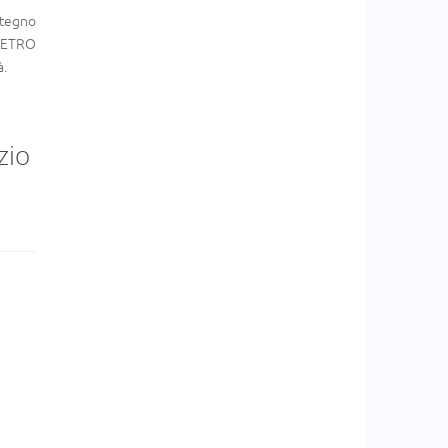
ostegno
 METRO
à.
zio