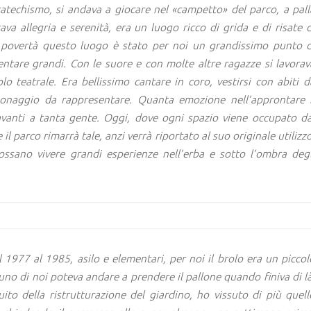
 catechismo, si andava a giocare nel «campetto» del parco, a pall
ava allegria e serenità, era un luogo ricco di grida e di risate d
 povertà questo luogo è stato per noi un grandissimo punto d
entare grandi. Con le suore e con molte altre ragazze si lavorav
o teatrale. Era bellissimo cantare in coro, vestirsi con abiti d
rsonaggio da rappresentare. Quanta emozione nell’approntare i
avanti a tanta gente. Oggi, dove ogni spazio viene occupato da
il parco rimarrà tale, anzi verrà riportato al suo originale utilizzo
ossano vivere grandi esperienze nell’erba e sotto l’ombra degl
 1977 al 1985, asilo e elementari, per noi il brolo era un piccol
uno di noi poteva andare a prendere il pallone quando finiva di là
ito della ristrutturazione del giardino, ho vissuto di più quell