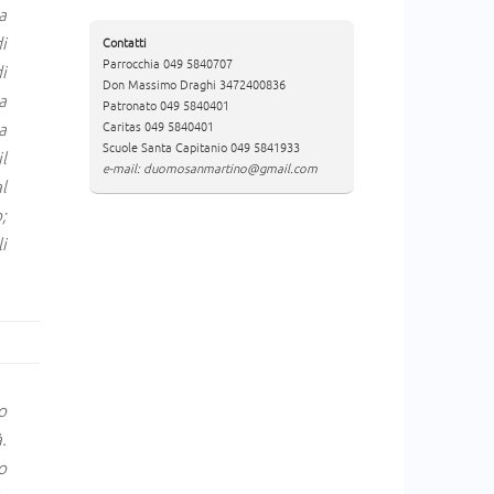
a
i
Contatti
Parrocchia 049 5840707
i
Don Massimo Draghi 3472400836
a
Patronato 049 5840401
a
Caritas 049 5840401
Scuole Santa Capitanio 049 5841933
l
e-mail: duomosanmartino@gmail.com
l
;
i
o
.
o