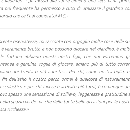
, chiedendo il permesso alle suore almeno una settimana prima
ura più frequente ha permesso a tutti di utilizzare il giardino co
orgio che ce l’hai comprato! M.S.»
istente riservatezza, mi racconta con orgoglio molte cose della su
 è veramente brutto e non possono giocare nel giardino, è molt
le fortuna abbiano questi nostri figli, che noi vorremmo gi
ontanea e genuina voglia di giocare, amano più di tutto correr
evamo noi trenta o più anni fa… Per chi, come nostra figlia, h
 fin dall’asilo il nostro parco ormai è qualcosa di naturalment
o scolastico e per chi invece è arrivato più tardi, è comunque un
vo spesso una sensazione di sollievo, leggerezza e gratitudine a
quello spazio verde ma che delle tante belle occasioni per le nostr
sta ricchezza.»