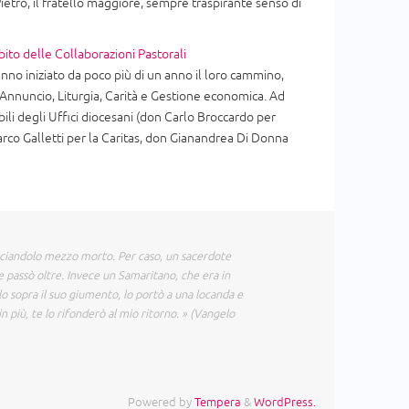
ietro, il fratello maggiore, sempre traspirante senso di
bito delle Collaborazioni Pastorali
nno iniziato da poco più di un anno il loro cammino,
i Annuncio, Liturgia, Carità e Gestione economica. Ad
ili degli Uffici diocesani (don Carlo Broccardo per
arco Galletti per la Caritas, don Gianandrea Di Donna
sciandolo mezzo morto. Per caso, un sacerdote
e passò oltre. Invece un Samaritano, che era in
olo sopra il suo giumento, lo portò a una locanda e
in più, te lo rifonderò al mio ritorno. » (Vangelo
Powered by
Tempera
&
WordPress.