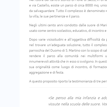
e via Castello, esiste un parco di circa 8000 mq. uni
da salvaguardare. Tutto il complesso è denominato 
la villa, le sue pertinenze e il parco.
Negli ultimi cento anni condotto dalle suore di Mar
usato come centro scolastico, educativo, di incontro e
Dopo varie vicissitudini e all’oggettiva difficoltà d
nel trovare un’adeguata soluzione, tutto il comples
parrocchia del Duomo di S. Martino con lo scopo di salv
rendere il parco alla comunità nei multiformi ut
innumerevoli attività che in esso si svolgono. In ques
sua originalità come luogo di incontro, di formazio
aggregazione e di festa.
A questo proposito riporto la testimonianza di tre pe
«Se penso alla mia infanzia e ad
vissute nella scuola delle suore. V