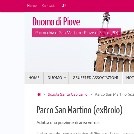
Vai
Cerca:
Home
Contatti
Cerca
al
contenuto
Duomo di Piove
Parrocchia di San Martino - Piove di Sacco (PD)
Vai
HOME
DUOMO
GRUPPI ED ASSOCIAZIONI
NOTI
al
contenuto
Home
Scuola Santa Capitanio
Parco San Martino (ex
Parco San Martino (exBrolo)
Adotta una porzione di area verde.
Nel cuore del centro storico di Piove di Sacco, in un