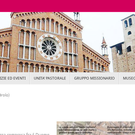
ZIE ED EVENTI
UNITA’ PASTORALE
GRUPPO MISSIONARIO
MUSEO
Brolo)
’area compresa fra il Duomo