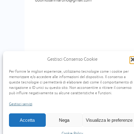
duomosanmartino@gmail.com
Gestisci Consenso Cookie
Per fornire le migliori esperienze, utilizziamo tecnologie come i cookie per
memorizzare e/o accedere alle informazioni del dispositivo. Il consenso a
queste tecnologie ci permetterà di elaborare dati come il comportamento di
« Un uomo scendeva da Gerusalemme a Gerico e
navigazione o ID unici su questo sito. Non acconsentire o ritirare il consenso
scendeva per quella medesima strada e quando l
può influire negativamente su alcune caratteristiche e funzioni.
viaggio, passandogli accanto lo vide e n'ebbe comp
si prese cura di lui. Il giorno seguente, estrass
Gestisci servizi
Accetta
Nega
Visualizza le preferenze
HOME
CONTATTI
Cookie Policy (UE)
Cookie Policy