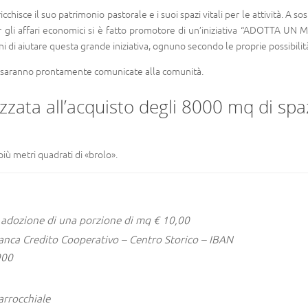
chisce il suo patrimonio pastorale e i suoi spazi vitali per le attività. A s
er gli affari economici si è fatto promotore di un’iniziativa “ADOTTA UN
 di aiutare questa grande iniziativa, ognuno secondo le proprie possibilit
ione saranno prontamente comunicate alla comunità.
lizzata all’acquisto degli 8000 mq di spa
ù metri quadrati di «brolo».
 adozione di una porzione di mq € 10,00
nca Credito Cooperativo – Centro Storico – IBAN
900
Parrocchiale