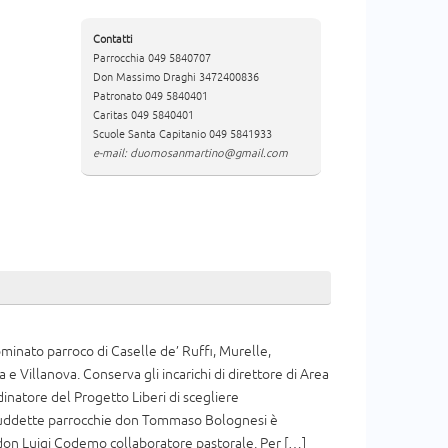
Contatti
Parrocchia 049 5840707
Don Massimo Draghi 3472400836
Patronato 049 5840401
Caritas 049 5840401
Scuole Santa Capitanio 049 5841933
e-mail: duomosanmartino@gmail.com
inato parroco di Caselle de’ Ruffi, Murelle,
 e Villanova. Conserva gli incarichi di direttore di Area
dinatore del Progetto Liberi di scegliere
 suddette parrocchie don Tommaso Bolognesi è
 don Luigi Codemo collaboratore pastorale. Per […]