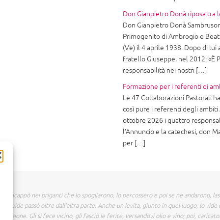
Don Gianpietro Donà riposa tra l
Don Gianpietro Donà Sambruson 
Primogenito di Ambrogio e Beatr
(Ve) il 4 aprile 1938. Dopo di lui 
fratello Giuseppe, nel 2012: «È P
responsabilità nei nostri […]
Formazione per i referenti di am
Le 47 Collaborazioni Pastorali ha
così pure i referenti degli ambit
ottobre 2026 i quattro responsab
l’Annuncio e la catechesi, don M
per […]
 incappò nei briganti che lo spogliarono, lo percossero e poi se ne andarono, la
o vide passò oltre dall'altra parte. Anche un levita, giunto in quel luogo, lo vide 
assione. Gli si fece vicino, gli fasciò le ferite, versandovi olio e vino; poi, caricat