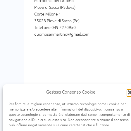
Parrocchia del Duomo
Piove di Sacco (Padova)
Corte Milone 1
35028 Piove di Sacco (Pd)
Telefono 049 2270950
duomosanmartino@gmail.com
Gestisci Consenso Cookie
Per fornire le migliori esperienze, utilizziamo tecnologie come i cookie per
memorizzare e/o accedere alle informazioni del dispositivo. Il consenso a
queste tecnologie ci permetterà di elaborare dati come il comportamento di
« Un uomo scendeva da Gerusalemme a Gerico e
navigazione o ID unici su questo sito. Non acconsentire o ritirare il consenso
scendeva per quella medesima strada e quando l
può influire negativamente su alcune caratteristiche e funzioni.
viaggio, passandogli accanto lo vide e n'ebbe comp