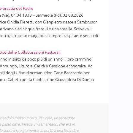
e braccia del Padre
(Ve), 04.04.1938 – Sarmeola (Pd), 02.08.2026
ice Onidia Pieretti, don Gianpietro nasce a Sambruson
arrivano altri cinque fratelli e una sorella. Scriveva il
ietro, il fratello maggiore, sempre traspirante senso di
bito delle Collaborazioni Pastorali
nno iniziato da poco più di un anno il loro cammino,
i Annuncio, Liturgia, Carità e Gestione economica. Ad
ili degli Uffici diocesani (don Carlo Broccardo per
arco Galletti per la Caritas, don Gianandrea Di Donna
sciandolo mezzo morto. Per caso, un sacerdote
e passò oltre. Invece un Samaritano, che era in
olo sopra il suo giumento, lo portò a una locanda e