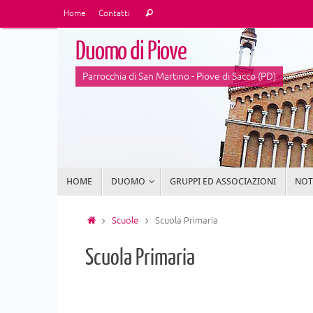
Vai
Cerca:
Home
Contatti
Cerca
al
contenuto
Duomo di Piove
Parrocchia di San Martino - Piove di Sacco (PD)
Vai
HOME
DUOMO
GRUPPI ED ASSOCIAZIONI
NOTI
al
contenuto
Home
Scuole
Scuola Primaria
Scuola Primaria