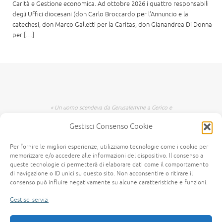
Carità e Gestione economica. Ad ottobre 2026 i quattro responsabili
degli Uffici diocesani (don Carlo Broccardo per l’Annuncio e la
catechesi, don Marco Galletti per la Caritas, don Gianandrea Di Donna
per […]
« Un uomo scendeva da Gerusalemme a Gerico e
incappò nei briganti che lo spogliarono, lo
Gestisci Consenso Cookie
percossero e poi se ne andarono, lasciandolo
mezzo morto. Per caso, un sacerdote scendeva
per quella medesima strada e quando lo vide
Per fornire le migliori esperienze, utilizziamo tecnologie come i cookie per
passò oltre dall'altra parte. Anche un levita,
memorizzare e/o accedere alle informazioni del dispositivo. Il consenso a
giunto in quel luogo, lo vide e passò oltre. Invece
queste tecnologie ci permetterà di elaborare dati come il comportamento
di navigazione o ID unici su questo sito. Non acconsentire o ritirare il
un Samaritano, che era in viaggio, passandogli
consenso può influire negativamente su alcune caratteristiche e funzioni.
accanto lo vide e n'ebbe compassione. Gli si fece
vicino, gli fasciò le ferite, versandovi olio e vino;
Gestisci servizi
poi, caricatolo sopra il suo giumento, lo portò a
una locanda e si prese cura di lui. Il giorno
seguente, estrasse due denari e li diede