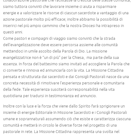
collaborazione pastorale che facilitasse la crescita delle stesse comunità,
siamo tuttora convinti che lavorare insieme ci aiuta a risparmiare
energie e a valorizzare le risorse di ciascun sacerdote a vantaggio di una
azione pastorale molto più efficace; inoltre abbiamo la possibilità di
inserirci nel più ampio cammino che la nostra Diocesi ha intrapreso in
questi anni.
Come pastori e compagni di viaggio siamo convinti che la strada
dell’evangelizzazione deve essere percorsa assieme alle comunità
mettendoci in umile ascolto della Parola di Dio. La missione
evangelizzatrice non è “un di più” per la Chiesa, ma parte della sua
essenza. In forza del battesimo siamo invitati ad accogliere la Parola che
ci converte e rinnova ed annunciarla con la vita. La Missione Cittadina
pensata e strutturata dai sacerdoti e dai Consigli Pastorali nasce da una
concreta necessità di rimotivare l’esperienza personale e comunitaria
della fede. Tale esperienza susciterà corresponsabilità nella vita
quotidiana per tradursi in testimonianza ed annuncio.
Inoltre con la luce e la forza che viene dallo Spirito farà sprigionare un
insieme di energie Editoriale In Missione Sacerdoti e i Consigli Pastorali
umane e soprannaturali assumendo ciò che esiste e caratterizza ciascuna
comunità e metterà in circolo le diverse forze nel progetto di una
pastorale in rete. La Missione Cittadina rappresenta una svolta nel