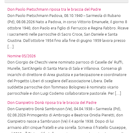
Don Paolo Pietschmann riposa tra le braccia del Padre
Don Paolo Pietschmann Padova, 08.10.1940 – Sarmeola di Rubano
(Pd), 08.08.2026 Nato a Padova, in corso Vittorio Emanuele, il giorno 8
ottobre 1940, don Paolo era figlio di Ferruccio e Regina Fabbro. Riceve
i sacramenti nelle parrocchie di Sacro Croce, San Daniele e Santa
Giustina. Dall’ottobre 1954 fino alla fine di giugno 1959 lavora presso
[…]
Nomine 05/2026
Don Giorgio de Checchi viene nominato parroco di Caselle de’ Ruffi,
Murelle, Sant’Angelo di Santa Maria di Sala e Villanova. Conserva gli
incarichi di direttore di Area giustizia e partecipazione e coordinatore
del Progetto Liberi di scegliere dell’associazione Libera. Delle
suddette parrocchie don Tommaso Bolognesi è nominato vicario
parrocchiale e don Luigi Codemo collaboratore pastorale. Per […]
Don Gianpietro Donà riposa tra le braccia del Padre
Don Gianpietro Donà Sambruson (Ve), 04.04.1938 – Sarmeola (Pd),
02.08.2026 Primogenito di Ambrogio e Beatrice Onidia Pieretti, don
Gianpietro nasce a Sambruson (Ve) il 4 aprile 1938. Dopo di lui
arrivano altri cinque fratelli e una sorella. Scriveva il fratello Giuseppe,