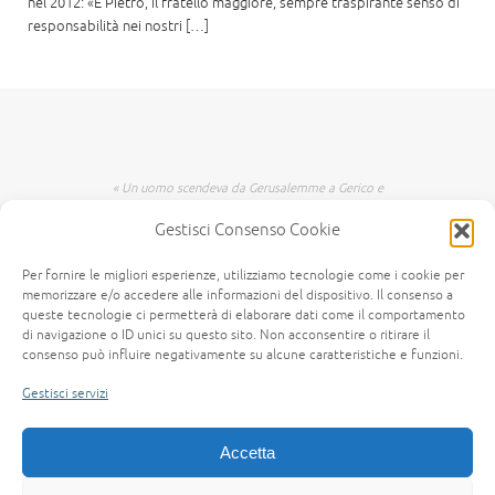
nel 2012: «È Pietro, il fratello maggiore, sempre traspirante senso di
responsabilità nei nostri […]
« Un uomo scendeva da Gerusalemme a Gerico e
incappò nei briganti che lo spogliarono, lo
Gestisci Consenso Cookie
percossero e poi se ne andarono, lasciandolo
mezzo morto. Per caso, un sacerdote scendeva
per quella medesima strada e quando lo vide
Per fornire le migliori esperienze, utilizziamo tecnologie come i cookie per
passò oltre dall'altra parte. Anche un levita,
memorizzare e/o accedere alle informazioni del dispositivo. Il consenso a
giunto in quel luogo, lo vide e passò oltre. Invece
queste tecnologie ci permetterà di elaborare dati come il comportamento
di navigazione o ID unici su questo sito. Non acconsentire o ritirare il
un Samaritano, che era in viaggio, passandogli
consenso può influire negativamente su alcune caratteristiche e funzioni.
accanto lo vide e n'ebbe compassione. Gli si fece
vicino, gli fasciò le ferite, versandovi olio e vino;
Gestisci servizi
poi, caricatolo sopra il suo giumento, lo portò a
una locanda e si prese cura di lui. Il giorno
seguente, estrasse due denari e li diede
Accetta
all'albergatore, dicendo: Abbi cura di lui e ciò
che spenderai in più, te lo rifonderò al mio