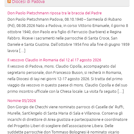
Diocesi di Padova
Don Paolo Pietschmann riposa tra le braccia del Padre
Don Paolo Pietschmann Padova, 08.10.1940 – Sarmeola di Rubano
(Pd), 08.08.2026 Nato a Padova, in corso Vittorio Emanuele, il giorno 8
ottobre 1940, don Paolo era figlio di Ferruccio (barbiere) e Regina
Fabbro. Riceve i sacramenti nelle parrocchie di Santa Croce, San
Daniele e Santa Giustina. Dall’ottobre 1954 fino alla fine di giugno 1959
lavora […]
Il vescovo Claudio in Romania dal 12 al 17 agosto 2026
Il vescovo di Padova, mons. Claudio Cipolla, accompagnato dal
segretario personale, don Francesco Buson, si recherà in Romania,
nella Diocesi di Iași nei giorni 12-17 agosto 2026. Si tratta del primo
viaggio da vescovo in questo paese di mons. Claudio Cipolla e del suo
primo incontro ufficiale con la Chiesa locale. La visita fa seguito […]
Nomine 05/2026
Don Giorgio de Checchi viene nominato parroco di Caselle de’ Ruffi,
Murelle, Sant’Angelo di Santa Maria di Sala e Villanova. Conserva gli
incarichi di direttore di Area giustizia e partecipazione e coordinatore
del Progetto Liberi di scegliere dell’associazione Libera. Delle
suddette parrocchie don Tommaso Bolognesi è nominato vicario