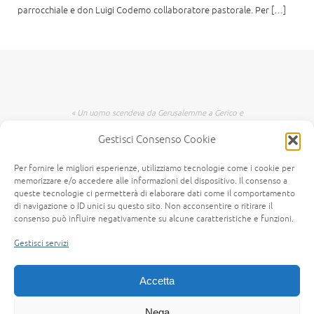
parrocchiale e don Luigi Codemo collaboratore pastorale. Per […]
« Un uomo scendeva da Gerusalemme a Gerico e
incappò nei briganti che lo spogliarono, lo
Gestisci Consenso Cookie
percossero e poi se ne andarono, lasciandolo
mezzo morto. Per caso, un sacerdote scendeva
per quella medesima strada e quando lo vide
Per fornire le migliori esperienze, utilizziamo tecnologie come i cookie per
passò oltre dall'altra parte. Anche un levita,
memorizzare e/o accedere alle informazioni del dispositivo. Il consenso a
giunto in quel luogo, lo vide e passò oltre. Invece
queste tecnologie ci permetterà di elaborare dati come il comportamento
di navigazione o ID unici su questo sito. Non acconsentire o ritirare il
un Samaritano, che era in viaggio, passandogli
consenso può influire negativamente su alcune caratteristiche e funzioni.
accanto lo vide e n'ebbe compassione. Gli si fece
vicino, gli fasciò le ferite, versandovi olio e vino;
Gestisci servizi
poi, caricatolo sopra il suo giumento, lo portò a
una locanda e si prese cura di lui. Il giorno
seguente, estrasse due denari e li diede
Accetta
all'albergatore, dicendo: Abbi cura di lui e ciò
che spenderai in più, te lo rifonderò al mio
Nega
ritorno. » (Vangelo secondo Luca, 10,25-37 (CEI))