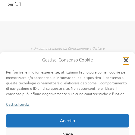
per […]
« Un uomo scendeva da Gerusalemme a Gerico e
incappò nei briganti che lo spogliarono, lo
Gestisci Consenso Cookie
percossero e poi se ne andarono, lasciandolo
mezzo morto. Per caso, un sacerdote scendeva
per quella medesima strada e quando lo vide
Per fornire le migliori esperienze, utilizziamo tecnologie come i cookie per
passò oltre dall'altra parte. Anche un levita,
memorizzare e/o accedere alle informazioni del dispositivo. Il consenso a
giunto in quel luogo, lo vide e passò oltre. Invece
queste tecnologie ci permetterà di elaborare dati come il comportamento
di navigazione o ID unici su questo sito. Non acconsentire o ritirare il
un Samaritano, che era in viaggio, passandogli
consenso può influire negativamente su alcune caratteristiche e funzioni.
accanto lo vide e n'ebbe compassione. Gli si fece
vicino, gli fasciò le ferite, versandovi olio e vino;
Gestisci servizi
poi, caricatolo sopra il suo giumento, lo portò a
una locanda e si prese cura di lui. Il giorno
seguente, estrasse due denari e li diede
Accetta
all'albergatore, dicendo: Abbi cura di lui e ciò
che spenderai in più, te lo rifonderò al mio
Nega
ritorno. » (Vangelo secondo Luca, 10,25-37 (CEI))