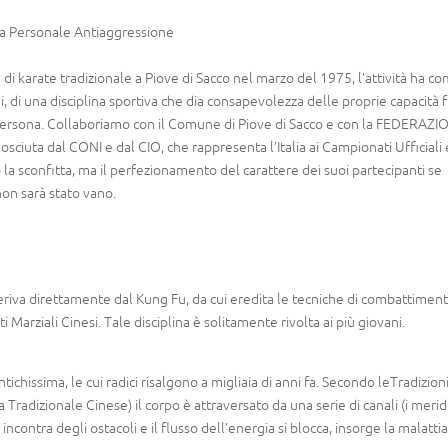
sa Personale Antiaggressione
di karate tradizionale a Piove di Sacco nel marzo del 1975, l’attività ha c
ni, di una disciplina sportiva che dia consapevolezza delle proprie capacità f
 persona. Collaboriamo con il Comune di Piove di Sacco e con la FEDERAZ
ta dal CONI e dal CIO, che rappresenta l’Italia ai Campionati Ufficiali 
o la sconfitta, ma il perfezionamento del carattere dei suoi partecipanti se
non sarà stato vano.
deriva direttamente dal Kung Fu, da cui eredita le tecniche di combattimen
ti Marziali Cinesi. Tale disciplina è solitamente rivolta ai più giovani.
tichissima, le cui radici risalgono a migliaia di anni fa. Secondo leTradizion
adizionale Cinese) il corpo è attraversato da una serie di canali (i meridi
incontra degli ostacoli e il flusso dell’energia si blocca, insorge la malattia.