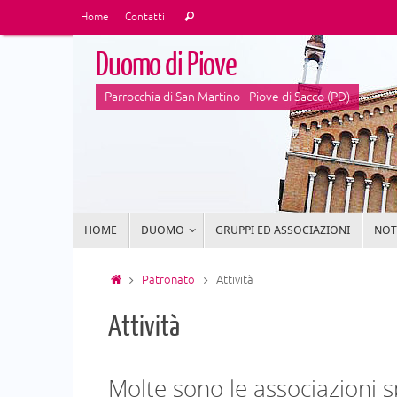
Vai
Cerca:
Home
Contatti
Cerca
al
contenuto
Duomo di Piove
Parrocchia di San Martino - Piove di Sacco (PD)
Vai
HOME
DUOMO
GRUPPI ED ASSOCIAZIONI
NOTI
al
contenuto
Home
Patronato
Attività
Attività
Molte sono le associazioni 