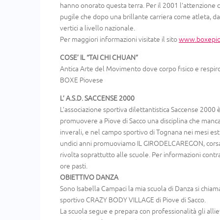
hanno onorato questa terra. Per il 2001 l’attenzione de
pugile che dopo una brillante carriera come atleta, d
vertici a livello nazionale.
Per maggiori informazioni visitate il sito
www.boxepiov
COSE’ IL “TAI CHI CHUAN”
Antica Arte del Movimento dove corpo fisico e respiro 
BOXE Piovese
L’ A.S.D. SACCENSE 2000
L’associazione sportiva dilettantistica Saccense 2000 
promuovere a Piove di Sacco una disciplina che mancava
inverali, e nel campo sportivo di Tognana nei mesi est
undici anni promuoviamo IL GIRODELCAREGON, corsa nel
rivolta soprattutto alle scuole. Per informazioni 
ore pasti.
OBIETTIVO DANZA
Sono Isabella Campaci la mia scuola di Danza si chiam
sportivo CRAZY BODY VILLAGE di Piove di Sacco.
La scuola segue e prepara con professionalità gli alliev