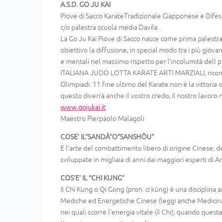
A.S.D. GO JU KAI
Piove di Sacco KarateTradizionale Giapponese e Dife
c/o palestra scuola media Davila .
La Go Ju Kai Piove di Sacco nasce come prima palestra 
obiettivo la diffusione, in special modo tra i più giova
e mentali nel massimo rispetto per l’incolumità dell
ITALIANA JUDO LOTTA KARATE ARTI MARZIALI, riconosciu
Olimpiadi. 11 fine ultimo del Karate non è la vittoria 
questo diverrà anche il vostro credo, il nostro lavoro 
www.gojukai.it
Maestro Pierpaolo Malagoli
COSE’ IL”SANDÀ”O”SANSHÒU”
E l’arte del combattimento libero di origine Cinese, 
sviluppate in migliaia di anni dai maggiori esperti di Ar
COS’E’ IL “CHI KUNG”
Il Chi Kung o Qi Gong (pron. ci kùng) è una disciplina an
Mediche ed Energetiche Cinese (leggi anche Medicina Tr
nei quali scorre l’energia vitale (il Chi); quando questa 