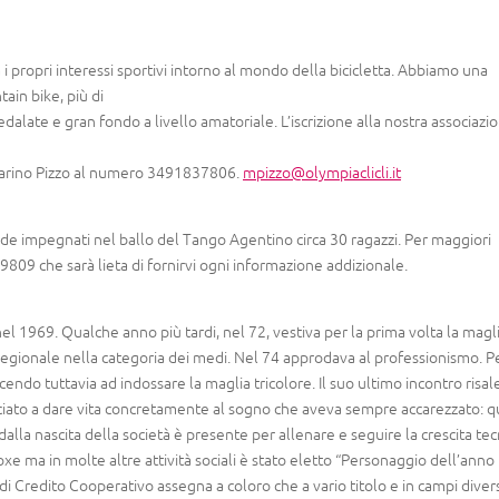
a i propri interessi sportivi intorno al mondo della bicicletta. Abbiamo una
ain bike, più di
pedalate e gran fondo a livello amatoriale. L’iscrizione alla nostra associazi
 Marino Pizzo al numero 3491837806.
mpizzo@olympiaclicli.it
de impegnati nel ballo del Tango Agentino circa 30 ragazzi. Per maggiori
809 che sarà lieta di fornirvi ogni informazione addizionale.
 nel 1969. Qualche anno più tardi, nel 72, vestiva per la prima volta la magl
regionale nella categoria dei medi. Nel 74 approdava al professionismo. P
scendo tuttavia ad indossare la maglia tricolore. Il suo ultimo incontro risale
ciato a dare vita concretamente al sogno che aveva sempre accarezzato: q
dalla nascita della società è presente per allenare e seguire la crescita tec
oxe ma in molte altre attività sociali è stato eletto “Personaggio dell’ann
di Credito Cooperativo assegna a coloro che a vario titolo e in campi diver