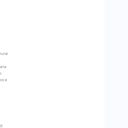
omune
aria
o
ico e
,
di