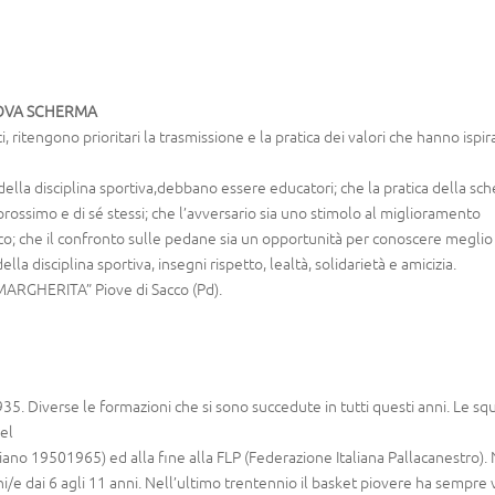
ADOVA SCHERMA
 ritengono prioritari la trasmissione e la pratica dei valori che hanno ispir
i della disciplina sportiva,debbano essere educatori; che la pratica della sc
el prossimo e di sé stessi; che l’avversario sia uno stimolo al miglioramento
co; che il confronto sulle pedane sia un opportunità per conoscere meglio 
lla disciplina sportiva, insegni rispetto, lealtà, solidarietà e amicizia.
MARGHERITA” Piove di Sacco (Pd).
935. Diverse le formazioni che si sono succedute in tutti questi anni. Le s
del
liano 19501965) ed alla fine alla FLP (Federazione Italiana Pallacanestro).
i/e dai 6 agli 11 anni. Nell’ultimo trentennio il basket piovere ha sempre 