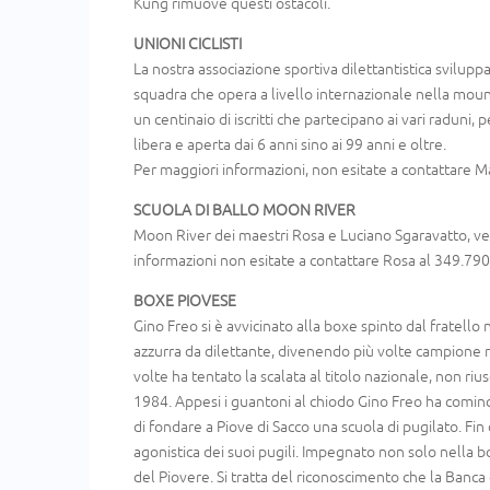
Kung rimuove questi ostacoli.
UNIONI CICLISTI
La nostra associazione sportiva dilettantistica svilupp
squadra che opera a livello internazionale nella mount
un centinaio di iscritti che partecipano ai vari raduni, 
libera e aperta dai 6 anni sino ai 99 anni e oltre.
Per maggiori informazioni, non esitate a contattare
SCUOLA DI BALLO MOON RIVER
Moon River dei maestri Rosa e Luciano Sgaravatto, ve
informazioni non esitate a contattare Rosa al 349.7909
BOXE PIOVESE
Gino Freo si è avvicinato alla boxe spinto dal fratello
azzurra da dilettante, divenendo più volte campione 
volte ha tentato la scalata al titolo nazionale, non riu
1984. Appesi i guantoni al chiodo Gino Freo ha comin
di fondare a Piove di Sacco una scuola di pugilato. Fin 
agonistica dei suoi pugili. Impegnato non solo nella b
del Piovere. Si tratta del riconoscimento che la Banca 