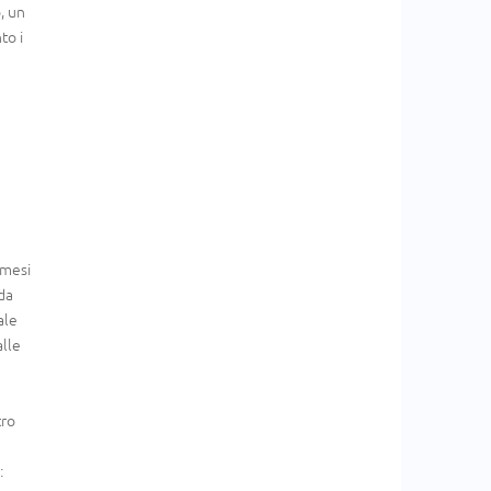
, un
to i
 mesi
(da
ale
lle
tro
: