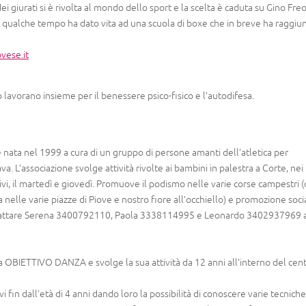
i giurati si è rivolta al mondo dello sport e la scelta è caduta su Gino Freo
a qualche tempo ha dato vita ad una scuola di boxe che in breve ha raggiun
ese.it
lavorano insieme per il benessere psico-fisico e l’autodifesa.
è nata nel 1999 a cura di un gruppo di persone amanti dell’atletica per
. L’associazione svolge attività rivolte ai bambini in palestra a Corte, nei
ivi, il martedì e giovedì. Promuove il podismo nelle varie corse campestri 
le varie piazze di Piove e nostro fiore all’occhiello) e promozione soci
contrattare Serena 3400792110, Paola 3338114995 e Leonardo 3402937969 a
a OBIETTIVO DANZA e svolge la sua attività da 12 anni all’interno del cen
i fin dall’età di 4 anni dando loro la possibilità di conoscere varie tecniche