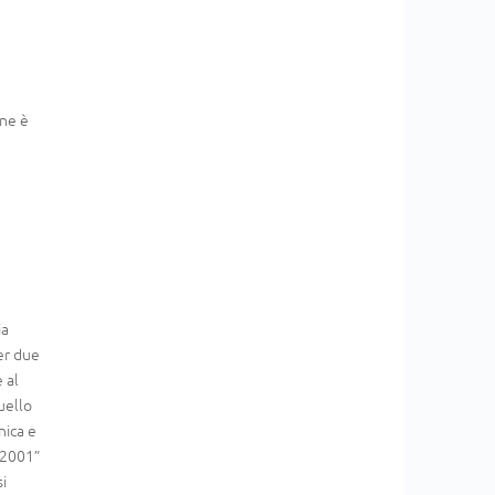
one è
ia
er due
 al
uello
nica e
o 2001”
si