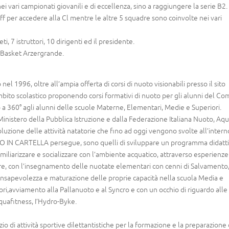
i vari campionati giovanili e di eccellenza, sino a raggiungere la serie B2.
 per accedere alla Cl mentre le altre 5 squadre sono coinvolte nei vari
i, 7 istruttori, 10 dirigenti ed il presidente.
. Basket Arzergrande.
nel 1996, oltre all’ampia offerta di corsi di nuoto visionabili presso il sito
’ambito scolastico proponendo corsi formativi di nuoto per gli alunni del C
io a 360° agli alunni delle scuole Materne, Elementari, Medie e Superiori.
inistero della Pubblica Istruzione e dalla Federazione Italiana Nuoto, Aqu
zione delle attività natatorie che fino ad oggi vengono svolte all’intern
UOTO IN CARTELLA persegue, sono quelli di sviluppare un programma didatt
miliarizzare e socializzare con l’ambiente acquatico, attraverso esperienze
re, con l’insegnamento delle nuotate elementari con cenni di Salvamento
consapevolezza e maturazione delle proprie capacità nella scuola Media e
ori,avviamento alla Pallanuoto e al Syncro e con un occhio di riguardo alle
cquafitness, I’Hydro-Byke.
io di attività sportive dilettantistiche per la formazione e la preparazione 