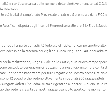
 finalità e con l’osservanza delle norme e delle direttive emanate dal C.O.N.
e Dilettanti.
le età iscritti al campionato Provinciale di calcio a 5 promosso dalla FIGC e
o Rossi” con disputa degli incontri ilVenerdì sera alle ore 21.45 ed il Saba
entrando a far parte dell’attività federale ufficiale, nel campo sportivo allo
ove adesso c’è la caserma dei Vigili del Fuoco. Negli anni `40 la squadra mi
ri per la realizzazione, lungo il Viale delle Grazie, di un nuovo campo sport
si sono succedute generazioni di ragazzi sino ai nostri giorni sempre con la s
care uno sport è importante per tutti i ragazzi e nel nostro paese il calcio 
 vi sono 12 squadre che vedono attivamente impegnati 200 ragazzi/atleti n
4 ragazzi /atleti 1° squadra, 36 tra dirigenti ed allenatori. Claudio Dalla Pr
io che vede la crescita dei nostri ragazzi usando lo sport come momento