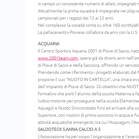
in campo un consistente numero di atleti, impegnati ne
Attualmente la prima squadra è impegnata nei play-off
campionati per i ragazzi dai 12 ai 22 anni.
Nel complesso la società conta su oltre 160 iscritti/atlet
La pallacanestro Piovese collabora da anni con la U.S
ACQUARIA
Il Centro Sportivo Aquaria 2001 di Piove di Sacco, nato 
www.2001team.com
, opera già da diversi anni nell
di Piove di Sacco e della Saccisica, offrendo un serviz
Prendendo come riferimento i progetti elaborati dal M
propone il suo “NUOTO IN CARTELLA”, una chiara evolu
dell’impianto di Piove di Sacco. Gli obiettivi che N
formativo che porti l’alunno della scuola Materna a fa
ludico-motorie per proseguire nella scuola Elementa
Aquagol e Nuoto Sincronizzato fino ad arrivare alla 
Superiore, con nozioni di primo soccorso in acqua e fu
attività acquatiche emergenti, tra cui l’Acquagym, l’A
SALDOTECK S.ANNA CALCIO A 5
L’Associazione ha per scopo l’organizzazione e l’eserciz