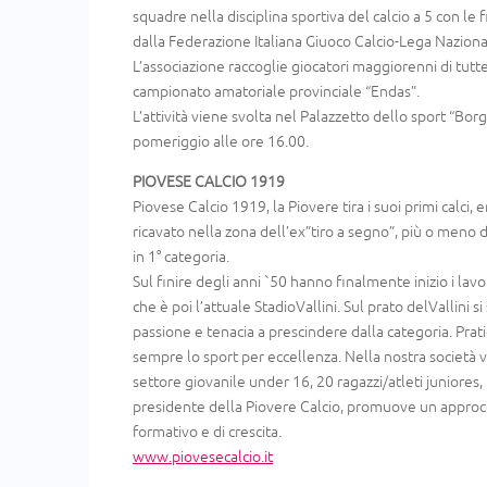
squadre nella disciplina sportiva del calcio a 5 con le
dalla Federazione Italiana Giuoco Calcio-Lega Nazional
L’associazione raccoglie giocatori maggiorenni di tutte 
campionato amatoriale provinciale “Endas”.
L’attività viene svolta nel Palazzetto dello sport “Borg
pomeriggio alle ore 16.00.
PIOVESE CALCIO 1919
Piovese Calcio 1919, la Piovere tira i suoi primi calci, 
ricavato nella zona dell’ex”tiro a segno”, più o meno d
in 1° categoria.
Sul finire degli anni `50 hanno finalmente inizio i lavo
che è poi l’attuale StadioVallini. Sul prato delVallini 
passione e tenacia a prescindere dalla categoria. Prati
sempre lo sport per eccellenza. Nella nostra società
settore giovanile under 16, 20 ragazzi/atleti juniores, 2
presidente della Piovere Calcio, promuove un approcc
formativo e di crescita.
www.piovesecalcio.it