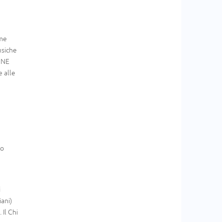
ome
isiche
IONE
e alle
to
i
ani)
 Il Chi