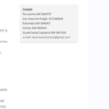
Contatti
Parrocchia 049 5840707
Don Massimo Draghi 3472400836
Patronato 049 5840401
Caritas 049 5840401
ato la
Scuole Santa Capitanio 049 5841933
e-mail: duomosanmartino@gmail.com
herma
i
quadre
 Nel
visto