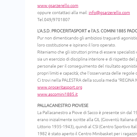
www.gsarzerello.com
oppure contattaci alla mail:
info@gsarzerello.com
Tel.049/9701807
L’A.S.D. PROCERITASPORT e l’A.S. COMINI 1885 P
Pur non dimenticando gli ambiziosi traguardi agonistici,
loro costituzione e ispirano il loro operato.
Riteniamo che gli istruttori prima di essere specialist
sia un esercizio di disciplina interiore e di rispetto d
personale per il conseguimento del risultato agonisti
propri limiti e capacità; che l’osservanza delle regole de
Ci trovi nella PALESTRA della scuola media “REGINA 
www.proceritasport.org
www.ascomini1885.it
PALLACANESTRO PIOVESE
La Pallacanestro a Piove di Sacco è presente sin dal 1
erano inizialmente iscritte alla GIL (Gioventù Italiana 
Littorio 1935-1943), quindi al CSI (Centro Sportivo Ita
1982 è stato aperto il Centro Minibasket per i ragazzin