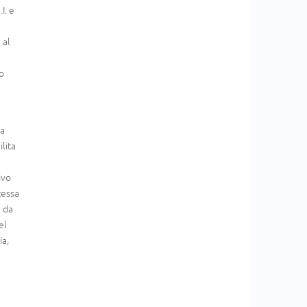
I. e
 al
to
ra
lita
ivo
tessa
è da
el
ia,